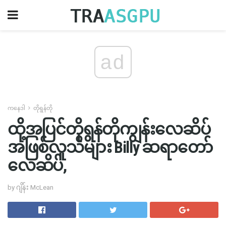
ad
ကနေဒါ
တိုရွန်တို
ထို့အပြင်တိုရွန်တိုကျွန်းလေဆိပ်
အဖြစ်လူသိများ Billy ဆရာတော်
လေဆိပ်,
by ဂျိန်း McLean