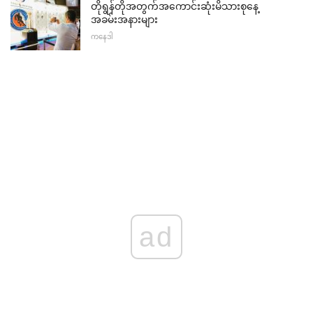
တိုရွန်တိုအတွက်အကောင်းဆုံးမိသားစုနေ့
အခမ်းအနားများ
ကနေဒါ
ad