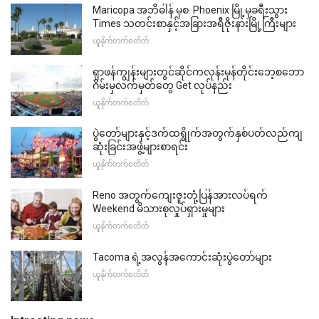
Maricopa အဘိဓါန် မှစ. Phoenix မြို့မှခရီးသွား
Times သတင်းစာနှင့်အခြားအရီဇိုးနားမြို့ကြီးများ
ယူနိုက်တက်စတိတ်
ရှာဖန်ကျွန်းများတွင်ဆိုင်ကလုန်းမုန်တိုင်းဘေ့စဘော
ဂိမ်းမှလက်မှတ်တွေ Get လုပ်နည်း
ယူနိုက်တက်စတိတ်
ပွဲတော်များနှင့်ဒက်ထရွိုက်အတွက်နှစ်ပတ်လည်ကျ
ဆုံးခြင်းအဖွဲ့များစာရင်း
ယူနိုက်တက်စတိတ်
Reno အတွက်ကျေးဇူးတုံ့ပြန်အားလပ်ရက်
Weekend မိသားစုလှုပ်ရှားမှုများ
ယူနိုက်တက်စတိတ်
Tacoma ရဲ့အလွန်အကောင်းဆုံးပွဲတော်များ
ယူနိုက်တက်စတိတ်