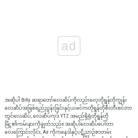
ad
အဆိုပါ Billy ဆရာတော်လေဆိပ်ကိုလည်းလေ့တိုရွန်တိုကျွန်း
လေဆိပ်အဖြစ်ရည်ညွှန်းခြင်းနှင့်ယခင်ကတိုရွန်တိုစီးတီးစင်တာ
တွင်လေဆိပ်, လေဆိပ်ကုဒ် YTZ အမည်ရှိရုံတိုရွန်တို
မြို့၏ကမ်းနားကိုချွတ်သည်။ အဆိုပါလေဆိပ်ပေါ်တာ
လေကြောင်းလိုင်း, Air ကိုကနေဒါနှင့်ပဋိညာဉ်စာတမ်း