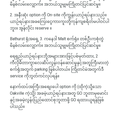
မိနစ်လမ်းလျှောက်။ အဘယ်သူမျှမကြိုတင်ပြင်ဆင်မှု။
2. အနီးဆုံး option ကို On-site ကိုကျွန်းယာဉ်ရပ်နားသည်။
ယာဉ်ရပ်နားအခကြေးငွေကားကူးတို့ကုန်ကျစရိတ်မပါဝင်ပါ
ဘူး။ အွန်လိုင်း reserve ။
Bathurst ရုံအရှေ့ 3. ကနေဒါ Malt စက်ရုံ။ တစ်ဦးကစုံတွဲ
မိနစ်လမ်းလျှောက်။ အဘယ်သူမျှမကြိုတင်ပြင်ဆင်မှု။
ရေရှည်ယာဉ်ရပ်နားဘို့အများအားဖြင့်ပစ်မှတ်ထား, 2
ကီလိုမီတာကွာလေဆိပ်လွန်းဝန်ဆောင်မှုနှင့်အတူကြီးမားတဲ့
စက်ရုံအတွက် parking ဖြစ်ပါတယ်။ ကြိုတင်မဲအတွက်ဒီ
service ကိုဘွတ်ကင်လုပ်ရန်။
နောက်ထပ်အကြီးအစျေးပေါ option ကို (ထိုကဲ့သို့သော
Oakville ကဲ့သို့) အခမဲ့ယာဉ်ရပ်နားအတူ GO ဘူတာမှမောင်း
နှင့်အခမဲ့လွန်းပြည်ထောင်စုဘူတာဖို့ GO ရထားယူရန်ဖြစ်
ပါသည်။