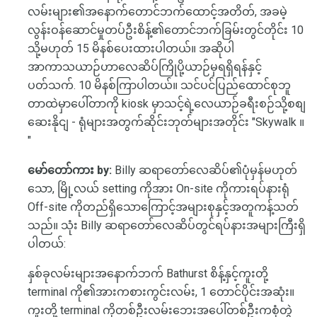
လမ်းများ၏အနောက်တောင်ဘက်ထောင့်အတိတ်, အခမဲ့
လွန်းဝန်ဆောင်မှုတပ်ဦးစိန့်၏တောင်ဘက်ခြမ်းတွင်တိုင်း 10
သို့မဟုတ် 15 မိနစ်ပေးထားပါတယ်။ အဆိုပါ
အာကာသယာဉ်ဟာလေဆိပ်ကြိုပို့ယာဉ်မှရရှိရန်နှင့်
ပတ်သက်. 10 မိနစ်ကြာပါတယ်။ သင်ပင်ပြည်ထောင်စုဘူ
တာထဲမှာပေါ်တာကို kiosk မှာသင့်ရဲ့လေယာဉ်ခရီးစဉ်သို့စစျ
ဆေးနိုငျ - ရုံများအတွက်ဆိုင်းဘုတ်များအတိုင်း "Skywalk ။
"
မော်တော်ကား by:
Billy ဆရာတော်လေဆိပ်၏ပုံမှန်မဟုတ်
သော, မြို့လယ် setting ကိုအား On-site ကိုကားရပ်နားရုံ
Off-site ကိုတည်ရှိသောကြောင့်အများစုနှင့်အတူကန့်သတ်
သည်။ သုံး Billy ဆရာတော်လေဆိပ်တွင်ရပ်နားအများကြီးရှိ
ပါတယ်:
နှစ်ခုလမ်းများအနောက်ဘက် Bathurst စိန့်နှင့်ကူးတို့
terminal ကို၏အားကစားကွင်းလမ်း, 1 တောင်ပိုင်းအဆုံး။
ကူးတို့ terminal ကိုတစ်ဦးလမ်းဘေးအပေါ်တစ်ဦးကစုံတွဲ