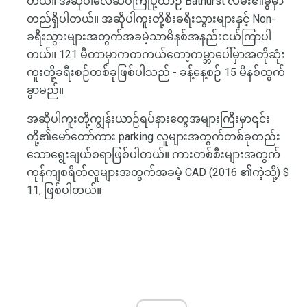
တယ်။ အဆိုပါလေဆိပ်ကြိုပို့ယာဉ် Bathurst လမ်း၏ခွမှာ
တည်ရှိပါတယ်။ အဆိုပါကူးတို့စီးခရီးသွားများနှင့် Non-
ခရီးသွားများအတွက်အခမဲ့သာမိနစ်အနည်းငယ်ကြာပါ
တယ်။ 121 မီတာမှာကတကယ်တော့ကမ္ဘာပေါ်မှာအတိုဆုံး
ကူးတို့ခရီးစဉ်တစ်ခုဖြစ်ပါသည် - ခန့်နေ့စဉ် 15 မိနစ်ထွက်
ခွာမည်။
အဆိုပါကူးတို့ကျွန်းယာဉ်ရပ်နားတွေအများကြီးမှာ၎င်း
တို့၏မော်တော်ကား parking လူများအတွက်တစ်ခုတည်း
သောရွေးချယ်စရာဖြစ်ပါတယ်။ ကားတစ်စီးများအတွက်
ကုန်ကျစရိတ်လူများအတွက်အခမဲ့ CAD (2016 ၏ကဲ့သို့) $
11, ဖြစ်ပါတယ်။