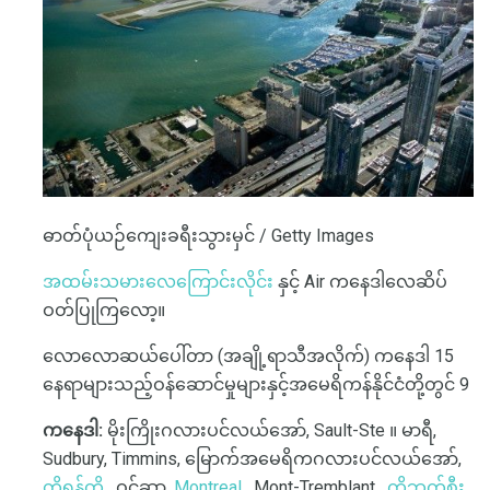
ဓာတ်ပုံယဉ်ကျေးခရီးသွားမှင် / Getty Images
အထမ်းသမားလေကြောင်းလိုင်း
နှင့် Air ကနေဒါလေဆိပ်
ဝတ်ပြုကြလော့။
လောလောဆယ်ပေါ်တာ (အချို့ရာသီအလိုက်) ကနေဒါ 15
နေရာများသည့်ဝန်ဆောင်မှုများနှင့်အမေရိကန်နိုင်ငံတို့တွင် 9
ကနေဒါ:
မိုးကြိုးဂလားပင်လယ်အော်, Sault-Ste ။ မာရီ,
Sudbury, Timmins, မြောက်အမေရိကဂလားပင်လယ်အော်,
တိုရွန်တို
, ဝင်ဆာ,
Montreal
, Mont-Tremblant ,
ကွိဘက်စီး