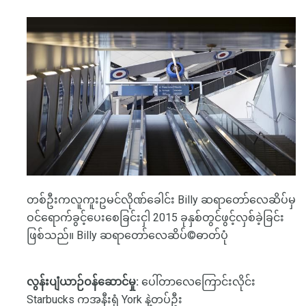
တစ်ဦးကလူကူးဥမင်လိုဏ်ခေါင်း Billy ဆရာတော်လေဆိပ်မှ
ဝင်ရောက်ခွင့်ပေးစေခြင်းငှါ 2015 ခုနှစ်တွင်ဖွင့်လှစ်ခဲ့ခြင်း
ဖြစ်သည်။ Billy ဆရာတော်လေဆိပ်©ဓာတ်ပုံ
လွန်းပျံယာဉ်ဝန်ဆောင်မှု:
ပေါ်တာလေကြောင်းလိုင်း
Starbucks ကအနီးရုံ York နဲ့တပ်ဦး