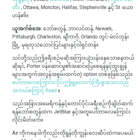
တီး
, Ottawa, Moncton, Halifax, Stephenville နှင့် St. ယော
ဟန်၏။
ယူအက်စ်အေ:
ဘော်စတွန်, ဘာလင်တန်, Newark,
Pittsburgh, Charleston, ချီကာဂို, Orlando တွင်-မဲလ်ဘုန်း
မြို့, မုရတုသဲသောင်ပြင်များနှင့်ဝါရှင်တန်။
သင်တို့သည်ဤခရီးစဉ်မဆိုအကြားပျံသန်းနေသောနေတယ်
ဆိုရင်, Porter ဝန်ဆောင်မှု၏အဆင်ပြေစေရန်နှင့်ထူးချွန်
များအတွက်အလွန်အစွမ်းထက်တဲ့ option တစ်ခုဖြစ်သည်။
ပေါ်တာလေကြောင်းလိုင်းဤမျှလောက်ကြီးစွာသောသည်
အဘယ်ကြောင့် Read
။
သည်အခြားအမေရိကန်နှင့်တောင်ပိုင်းခရီးစဉ်ကိုချိတ်ဆက်
ရန်ဘော်စတွန်ထဲက JetBlue နှင့်အတူပေါ်တာလေကြောင်း
လိုင်းမိတ်ဖက်။
Air ကိုကနေဒါကိုလည်းတိုရွန်တိုကျွန်းလေဆိပ်ထဲကပေမယ်