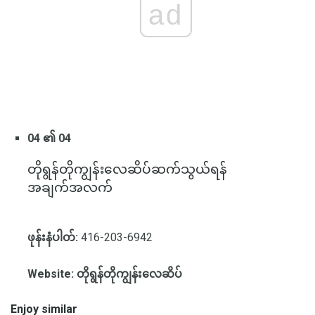
ad
04 ၏ 04
တိုရွန်တိုကျွန်းလေဆိပ်ဆက်သွယ်ရန်
အချက်အလက်
ဖုန်းနံပါတ်:
416-203-6942
Website: တိုရွန်တိုကျွန်းလေဆိပ်
Enjoy similar