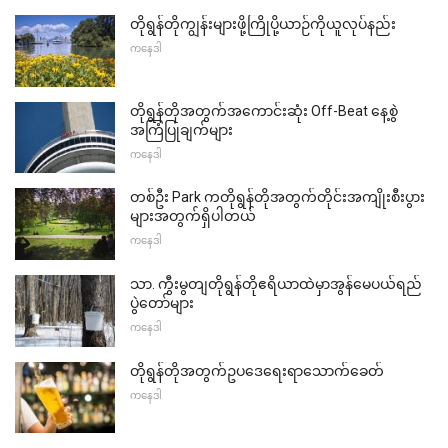
တိုရွန်တိုကျွန်းများဖို့ကြိုပို့ယာဉ်ကိုယူလုပ်နည်း
ကနေဒါ
တိုရွန်တိုအတွက်အကောင်းဆုံး Off-Beat နေ့စွဲ
အကြံပြုချက်များ
ကနေဒါ
တစ်ဦး Park ကတိုရွန်တိုအတွက်တိုင်းအကျိုးစီးပွား
များအတွက်ရှိပါတယ်
ကနေဒါ
သာ. ကွီးမွတျတိုရွန်တိုဧရိယာထဲမှာအွန်မေပယ်ရည်
ပွဲတော်များ
ကနေဒါ
တိုရွန်တိုအတွက်ဥပဒေရေးရာသောက်ခေတ်
ကနေဒါ