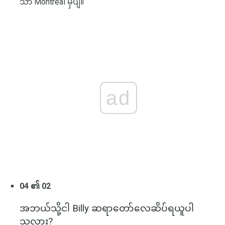
သာ Montreal မှပျံ။
ad
04 ၏ 02
အဘယ်သို့ငါ Billy ဆရာတော်လေဆိပ်ရယူပါ
သလား?