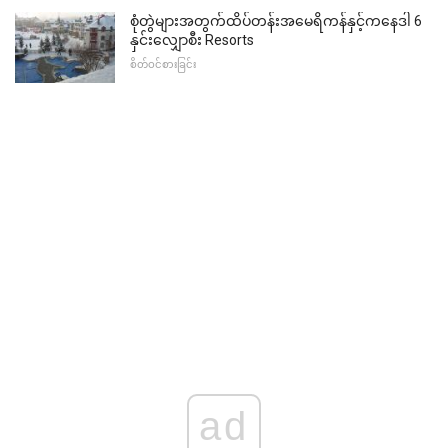
စုံတွဲများအတွက်ထိပ်တန်းအမေရိကန်နှင့်ကနေဒါ 6
နှင်းလျှောစီး Resorts
စိတ်ဝင်စားခြင်း
ad