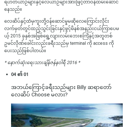
ရဟတ်ယာဉ်များနှင့်လေယာဉ်များအားဖြင့်တာဝန်ထမ်းဆောင်
နေသည်။
လေဆိပ်နှင့်ထံမှကူးတို့ဝန်ဆောင်မှုမဆိုလေကြောင်းလိုင်း
လက်မှတ်တွင်ထည့်သွင်းခြင်းနှင့်ဖွင့်မိနစ်အနည်းငယ်ကြာပေမ
ယ့် 2015 ခုနှစ်အဖြစ်ရွေ့လျားလမ်းဘေးစင်္ကြံနှင့်အတူတစ်
ဥမင်လိုဏ်ခေါင်းလည်းခရီးသည်မှ terminal ကို access ကို
ပေးသည်ဖြစ်ပါတယ်။
* နောက်ဆုံးရေးသားချိန်ဇန်နဝါရီ 2016 *
04 ၏ 01
အဘယ်ကြောင့်ခရီးသည်များ Billy ဆရာတော်
လေဆိပ် Choose မလား?