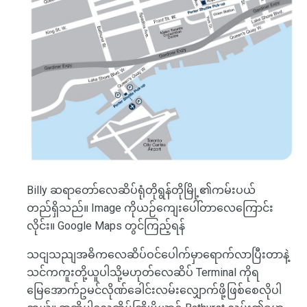
Billy ဆရာတော်လေဆိပ်ရုံတိုရွန်တိုမြို့၏ကမ်းပယ်
တည်ရှိသည်။ Image ကိုယဉ်ကျေးပေါ်တာလေကြောင်း
လိုင်း။ Google Maps တွင်ကြည့်ရန်
သငျသညျအဓိကလေဆိပ်ဝင်ပေါက်မှာရောက်လာပြီးတာနဲ့
သင်ကကူးတို့ယူပါသို့မဟုတ်လေဆိပ် Terminal ကိုရ
မြေအောက်ဥမင်လိုဏ်ခေါင်းလမ်းလျှောက်ဖို့ဖြစ်စေလိုပါ