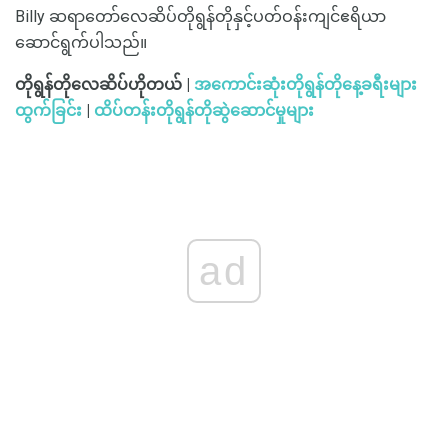
Billy ဆရာတော်လေဆိပ်တိုရွန်တိုနှင့်ပတ်ဝန်းကျင်ဧရိယာ
ဆောင်ရွက်ပါသည်။
တိုရွန်တိုလေဆိပ်ဟိုတယ် |
အကောင်းဆုံးတိုရွန်တိုနေ့ခရီးများ
ထွက်ခြင်း
|
ထိပ်တန်းတိုရွန်တိုဆွဲဆောင်မှုများ
ad