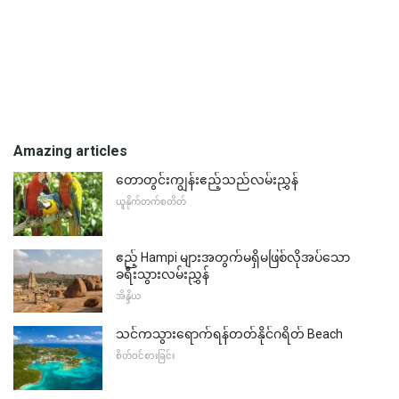
Amazing articles
တောတွင်းကျွန်းဧည့်သည်လမ်းညွှန်
ယူနိုက်တက်စတိတ်
ဧည့် Hampi များအတွက်မရှိမဖြစ်လိုအပ်သော
ခရီးသွားလမ်းညွှန်
အိန္ဒိယ
သင်ကသွားရောက်ရန်တတ်နိုင်ဂရိတ် Beach
စိတ်ဝင်စားခြင်း