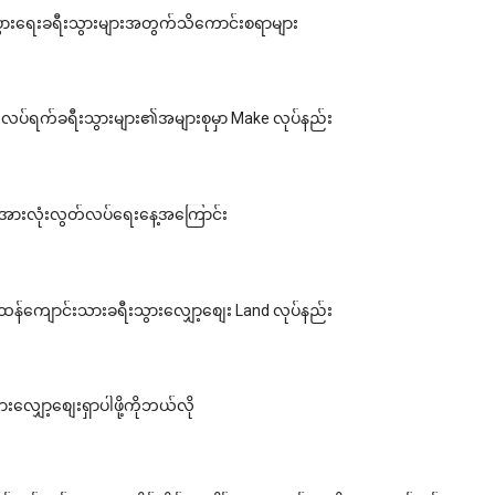
ွားရေးခရီးသွားများအတွက်သိကောင်းစရာများ
လပ်ရက်ခရီးသွားများ၏အများစုမှာ Make လုပ်နည်း
း: အားလုံးလွတ်လပ်ရေးနေ့အကြောင်း
ထန်ကျောင်းသားခရီးသွားလျှော့စျေး Land လုပ်နည်း
းလျှော့စျေးရှာပါဖို့ကိုဘယ်လို