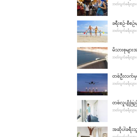
ဘတ်ဂျက်ခရီးသွား
ခရီးစဉ်-စီစဉ
ဘတ်ဂျက်ခရီးသွား
မိသားစုများ
ဘတ်ဂျက်ခရီးသွား
တစ်ဦးလက်မှတ
ဘတ်ဂျက်ခရီးသွား
တစ်လူပျိုဖြ
ဘတ်ဂျက်ခရီးသွား
အဆိုပါခရီးသ
ဘတ်ဂျက်ခရီးသွား