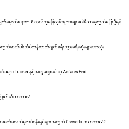
်မျက်မှောက်ရေးရာ: 8 လွယ်ကူခြေလှမ်းများစျေးပေါမိသားစုထွက်ပြေးဖို့ရန်
အတွက်ဆယ်ပါးထိပ်တန်းဘတ်ဂျက်ခရီးသွားခရီးဆုံးများအာလုံး
်ခများ Tracker နှင့်အတူစျေးပေါတဲ့ Airfares Find
ည့်စွက်ဆိုတာဘာလဲ
ွားစက်မှုလက်မှုလုပ်ငန်းရှင်များအတွက် Consortium ကဘာလဲ?