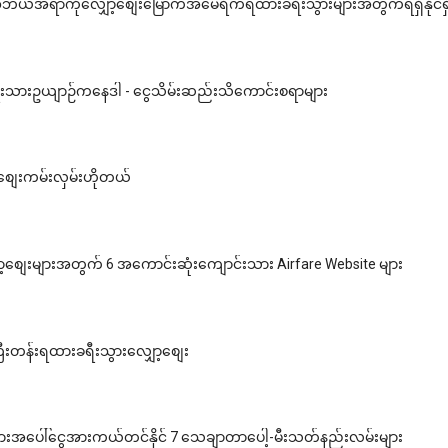
ယ်အရာကိုလျှော့စျေးမြောက်အမေရိကရထားခရီးသွားများအတွက်ရရှိနိုင်ရ
ိုးသားဥယျာဉ်ကနေဒါ - ငွေသိမ်းဆည်းသိကောင်းစရာများ
့စျေးကမ်းလှမ်းဟိုတယ်
ာ့စျေးများအတွက် 6 အကောင်းဆုံးကျောင်းသား Airfare Website များ
တန်းရထားခရီးသွားလျှော့စျေး
းအပေါ်ငွေအားကယ်တင်နိုင် 7 သေချာတာပေါ့-မီးသတ်နည်းလမ်းများ