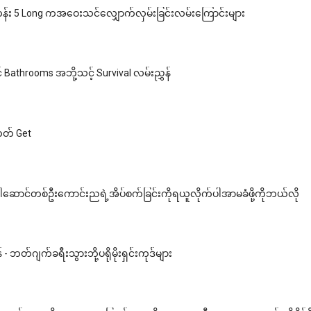
န်း 5 Long ကအဝေးသင်လျှောက်လှမ်းခြင်းလမ်းကြောင်းများ
Bathrooms အဘို့သင့် Survival လမ်းညွှန်
ကတ် Get
ောင်တစ်ဦးကောင်းညရဲ့အိပ်စက်ခြင်းကိုရယူလိုက်ပါအာမခံဖို့ကိုဘယ်လို
 - ဘတ်ဂျက်ခရီးသွားဘို့ပရိုမိုးရှင်းကုဒ်များ