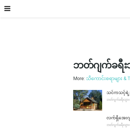
ဘတ်ဂျက်ခရီး
More:
သိကောင်းစရာများ & T
သင်ကသင့်ရဲ့အ
ဘတ်ဂျက်ခရီးသွား
လက်ရှိအေးဂျင
ဘတ်ဂျက်ခရီးသွား