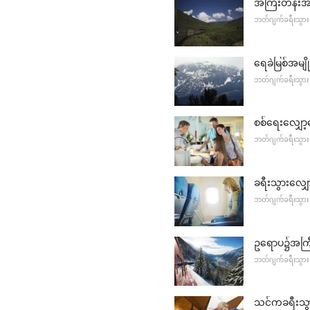
အကြီးတန်းအဘ
ဘတ်ဂျက်ခရီးသွား
ရေခဲမြစ်အမျ
ဘတ်ဂျက်ခရီးသွား
စစ်ရေးလျှော
ဘတ်ဂျက်ခရီးသွား
ခရီးသွားလျှေ
ဘတ်ဂျက်ခရီးသွား
ဥရောပ၌အကြီး
ဘတ်ဂျက်ခရီးသွား
သင်ကခရီးသွာ