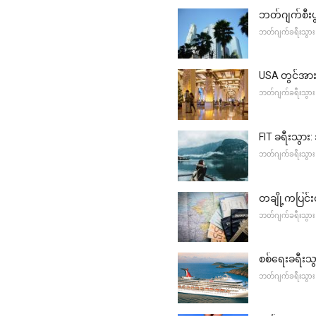
ဘတ်ဂျက်စီးပ
ဘတ်ဂျက်ခရီးသွား
USA တွင်အား
ဘတ်ဂျက်ခရီးသွား
FIT ခရီးသွာ
ဘတ်ဂျက်ခရီးသွား
တချို့ကပြင်း
ဘတ်ဂျက်ခရီးသွား
စစ်ရေးခရီးသွာ
ဘတ်ဂျက်ခရီးသွား