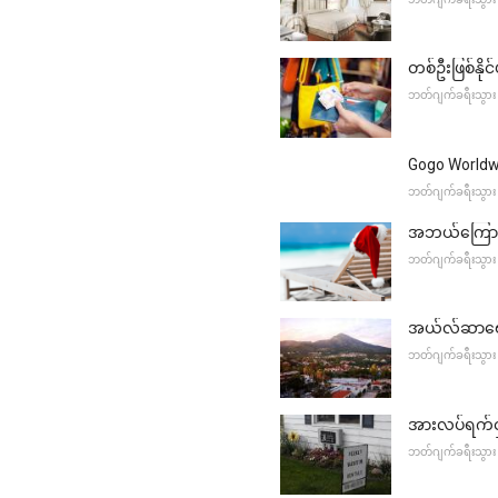
တစ်ဦးဖြစ်နိ
ဘတ်ဂျက်ခရီးသွား
Gogo World
ဘတ်ဂျက်ခရီးသွား
အဘယ်ကြောင့
ဘတ်ဂျက်ခရီးသွား
အယ်လ်ဆာဗေး
ဘတ်ဂျက်ခရီးသွား
အားလပ်ရက်ငှ
ဘတ်ဂျက်ခရီးသွား