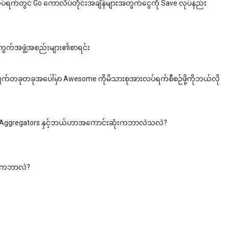
က်တွင် Go ကောလိပ်တိုင်းအချိန်များအတွက်ငွေကို Save လုပ်နည်း
းကွက်အဖွဲ့အစည်းများ၏စာရင်း
က်တခုတခုအပေါ်မှာ Awesome ကိုမိသားစုအားလပ်ရက်စီစဉ်ဖို့ကိုဘယ်လို
း Aggregators နှင့်ဘယ်ဟာအကောင်းဆုံးကဘာလဲသလဲ?
မ်ကဘာလဲ?