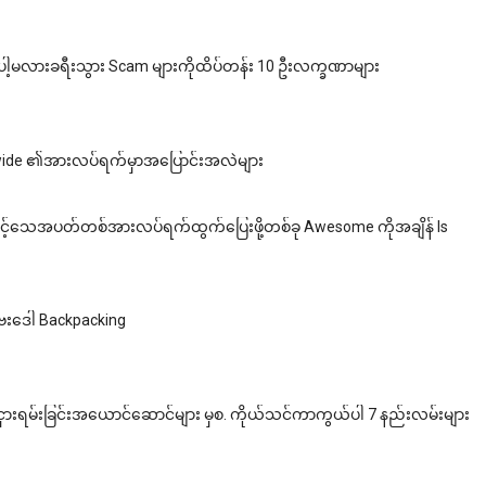
ုင်ပါ့မလားခရီးသွား Scam များကိုထိပ်တန်း 10 ဦးလက္ခဏာများ
wide ၏အားလပ်ရက်မှာအပြောင်းအလဲများ
်သေအပတ်တစ်အားလပ်ရက်ထွက်ပြေးဖို့တစ်ခု Awesome ကိုအချိန် Is
ဒေါ Backpacking
ားရမ်းခြင်းအယောင်ဆောင်များ မှစ. ကိုယ်သင်ကာကွယ်ပါ 7 နည်းလမ်းများ