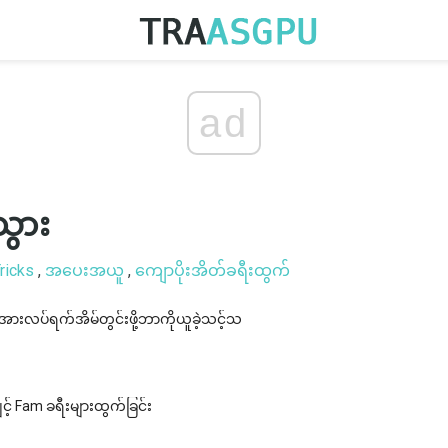
ad
သွား
ricks
,
အပေးအယူ
,
ကျောပိုးအိတ်ခရီးထွက်
ားလပ်ရက်အိမ်တွင်းဖို့ဘာကိုယူခဲ့သင့်သ
့် Fam ခရီးများထွက်ခြင်း