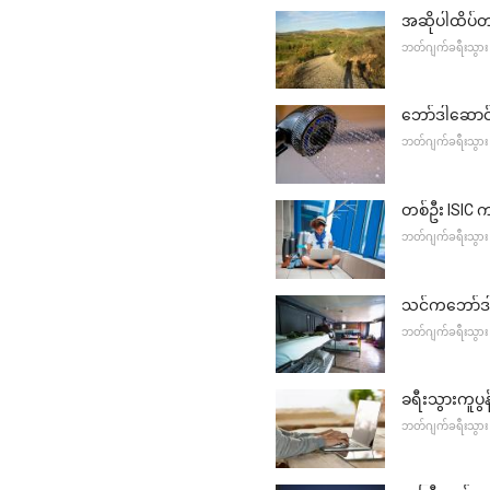
အဆိုပါထိပ်တ
ဘတ်ဂျက်ခရီးသွား
ဘော်ဒါဆောင် 
ဘတ်ဂျက်ခရီးသွား
တစ်ဦး ISIC 
ဘတ်ဂျက်ခရီးသွား
သင်ကဘော်ဒါဆ
ဘတ်ဂျက်ခရီးသွား
ခရီးသွားကူပွန်
ဘတ်ဂျက်ခရီးသွား