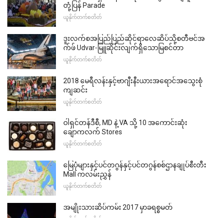
တုံ့ပြန် Parade
ယူနိုက်တက်စတိတ်
ဒူးလက်စအပြည်ပြည်ဆိုင်ရာလေဆိပ်သို့စတီဗင်အ
က်ဖ် Udvar-မြူဆိုင်းလျက်ရှိသောမြစင်တာ
ယူနိုက်တက်စတိတ်
2018 မေရီလန်းနှင့်ဗာဂျီးနီးယားအရောင်အသွေးစုံ
ကျဆင်း
ယူနိုက်တက်စတိတ်
ဝါရှင်တန်ဒီစီ, MD နဲ့ VA သို့ 10 အကောင်းဆုံး
ချောကလက် Stores
ယူနိုက်တက်စတိတ်
မြေပုံများနှင့်ပင်တဂွန်နှင့်ပင်တဂွန်စစ်ဌာနချုပ်စီးတီး
Mall ကလမ်းညွှန်
ယူနိုက်တက်စတိတ်
အမျိုးသားဆိပ်ကမ်း 2017 မှာခရစ္စမတ်