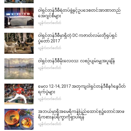
ဝါရှင်တန်ဒီစီရဲတပ်ဖွဲ့နှင့်ဥပဒေစတင်အာဏာတည်
အေဂျင်စီများ
ယူနိုက်တက်စတိတ်
ဝါရှင်တန်ဒီစီမှာရှိတဲ့ DC ကဇာတ်လမ်းတိုရုပ်ရှင်
ပွဲတော် 2017
ယူနိုက်တက်စတိတ်
ဝါရှင်တန်ဒီစီမိုးလေဝသ: လစဉ်ပျမ်းမျှအပူချိန်
ယူနိုက်တက်စတိတ်
မေလ 12-14, 2017 အတှကျဝါရှင်တန်ဒီစီနင်္ဂနွေပိတ်
ရက်ပွဲများ
ယူနိုက်တက်စတိတ်
အဘယ်မှာရှိအမေရိကန်ပြည်ထောင်စု၌တောင်အာဖ
ရိကစားနပ်ရိက္ခာကိုရှာပါရန်
ယူနိုက်တက်စတိတ်