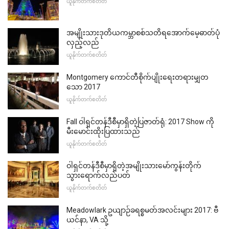
ယူနိုက်တက်စတိတ်
အမျိုးသားဒုတိယကမ္ဘာစစ်သတိရအောက်မေ့ဓာတ်ပုံ
လှည့်လည်
ယူနိုက်တက်စတိတ်
Montgomery ကောင်တီစိုက်ပျိုးရေးတရားမျှတ
သော 2017
ယူနိုက်တက်စတိတ်
Fall ဝါရှင်တန်ဒီစီမှာရှိတဲ့ပြဇာတ်ရုံ: 2017 Show ကို
မီးမောင်းထိုးပြထားသည်
ယူနိုက်တက်စတိတ်
ဝါရှင်တန်ဒီစီမှာရှိတဲ့အမျိုးသားမော်ကွန်းတိုက်
သွားရောက်လည်ပတ်
ယူနိုက်တက်စတိတ်
Meadowlark ဥယျာဉ်ခရစ္စမတ်အလင်းများ 2017: ဗီ
ယင်နာ, VA သို့