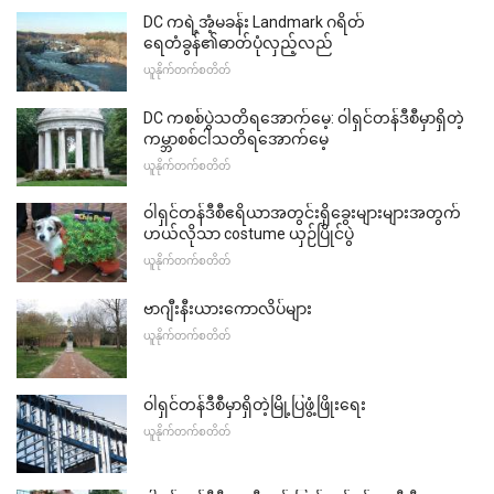
DC ကရဲ့အံ့မခန်း Landmark ဂရိတ်
ရေတံခွန်၏ဓာတ်ပုံလှည့်လည်
ယူနိုက်တက်စတိတ်
DC ကစစ်ပွဲသတိရအောက်မေ့: ဝါရှင်တန်ဒီစီမှာရှိတဲ့
ကမ္ဘာစစ်ငါသတိရအောက်မေ့
ယူနိုက်တက်စတိတ်
ဝါရှင်တန်ဒီစီဧရိယာအတွင်းရှိခွေးများများအတွက်
ဟယ်လိုသာ costume ယှဉ်ပြိုင်ပွဲ
ယူနိုက်တက်စတိတ်
ဗာဂျီးနီးယားကောလိပ်များ
ယူနိုက်တက်စတိတ်
ဝါရှင်တန်ဒီစီမှာရှိတဲ့မြို့ပြဖွံ့ဖြိုးရေး
ယူနိုက်တက်စတိတ်