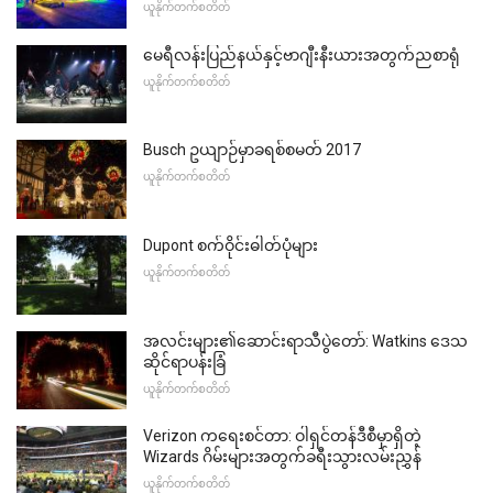
ယူနိုက်တက်စတိတ်
မေရီလန်းပြည်နယ်နှင့်ဗာဂျီးနီးယားအတွက်ညစာရုံ
ယူနိုက်တက်စတိတ်
Busch ဥယျာဉ်မှာခရစ်စမတ် 2017
ယူနိုက်တက်စတိတ်
Dupont စက်ဝိုင်းဓါတ်ပုံများ
ယူနိုက်တက်စတိတ်
အလင်းများ၏ဆောင်းရာသီပွဲတော်: Watkins ဒေသ
ဆိုင်ရာပန်းခြံ
ယူနိုက်တက်စတိတ်
Verizon ကရေးစင်တာ: ဝါရှင်တန်ဒီစီမှာရှိတဲ့
Wizards ဂိမ်းများအတွက်ခရီးသွားလမ်းညွှန်
ယူနိုက်တက်စတိတ်