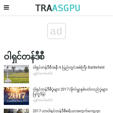
ad
ဝါရှင်တန်ဒီစီ
ဝါရှင်တန်ဒီစီအနီး 6 ပြည်တွင်းစစ်ကြီး Battlefield
ယူနိုက်တက်စတိတ်
ဝါရှင်တန်ဒီစီပွဲများ 2017 (ဗိုလ်မှူးနှစ်ပတ်လည်ပွဲများ
ပြက္ခဒိန်)
ယူနိုက်တက်စတိတ်
2017 ဟာဝါရှင်တန်ဒီစီဧရိယာအတွက်ကျေးဇူး