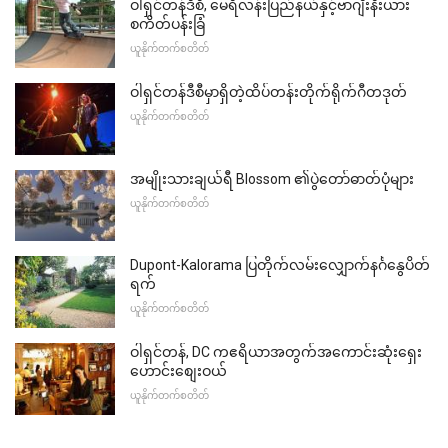
ဝါရှင်တန်ဒီစီ, မေရီလန်းပြည်နယ်နှင့်ဗာဂျီးနီးယား
စကိတ်ပန်းခြံ
ယူနိုက်တက်စတိတ်
ဝါရှင်တန်ဒီစီမှာရှိတဲ့ထိပ်တန်းတိုက်ရိုက်ဂီတဒုတ်
ယူနိုက်တက်စတိတ်
အမျိုးသားချယ်ရီ Blossom ၏ပွဲတော်ဓာတ်ပုံများ
ယူနိုက်တက်စတိတ်
Dupont-Kalorama ပြတိုက်လမ်းလျှောက်နင်္ဂနွေပိတ်
ရက်
ယူနိုက်တက်စတိတ်
ဝါရှင်တန်, DC ကဧရိယာအတွက်အကောင်းဆုံးရှေး
ဟောင်းစျေးဝယ်
ယူနိုက်တက်စတိတ်