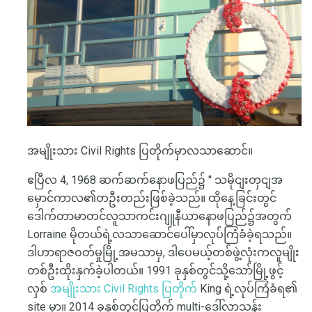
အမျိုးသား Civil Rights ပြတိုက်မှာလသာဆောင်။
ဧပြီလ 4, 1968 ဆက်ဆက်နောဖပြည်၌ '' သမိုငျးတှငျအ
မှောင်ကာလ၏တဦးတည်းဖြစ်ခဲ့သည်။ ထိုနေ့ခြင်းတွင်
ဒေါက်တာမာတင်လူသာကင်းဂျူနီယာနောဖပြည်၌အတွက်
Lorraine မိုတယ်ရဲ့လသာဆောင်ပေါ်မှာလုပ်ကြံခံခဲ့ရသည်။
ဒါဟာရာဇဝတ်မှုမြို့အမသာမှ, ဒါပေမယ့်တစ်ဖွဲ့လုံးကလူမျိုး
တစ်ဦးထိုးနှက်ခဲ့ပါတယ်။ 1991 ခုနှစ်တွင်သို့သော်မြို့ဖွင့်
လှစ်
အမျိုးသား Civil Rights ပြတိုက်
King ရဲ့လုပ်ကြံခံရ၏
site မှာ။ 2014 ခုနှစ်တွင်ပြတိုက် multi-ဒေါ်လာသန်း