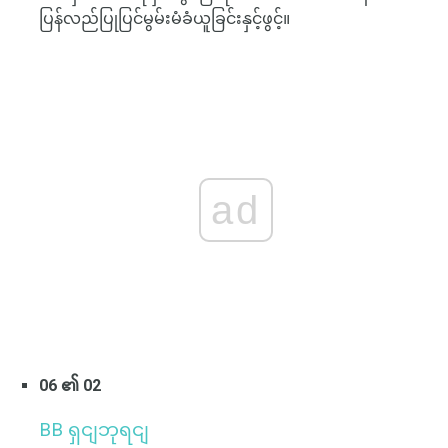
ပြန်လည်ပြုပြင်မွမ်းမံခံယူခြင်းနှင့်ဖွင့်။
ad
06 ၏ 02
BB ရှငျဘုရငျ