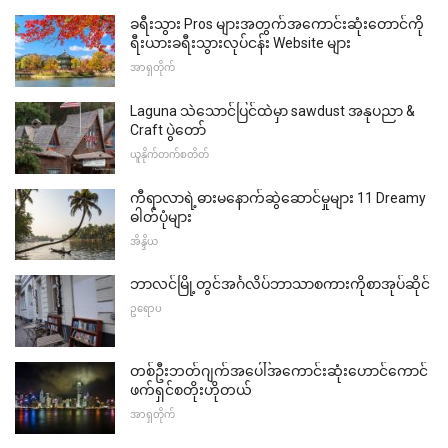
ခရီးသွား Pros များအတွက်အကောင်းဆုံးတောင်ကို
ရီးယားခရီးသွားလုပ်ငန်း Website များ
အာရှတိုက်
Laguna သဲသောင်ပြင်ထဲမှာ sawdust အနုပညာ &
Craft ပွဲတော်
ယူနိုက်တက်စတိတ်
ကီရာလာရဲ့ဓားမနောက်ဆွဲဆောင်မှုများ 11 Dreamy
ဓါတ်ပုံများ
အိန္ဒိယ
ဘာလင်မြို့တွင်အင်္ဂလိပ်ဘာသာစကားကိုစာအုပ်ဆိုင်
ဥရောပ
တစ်ဦးဘတ်ဂျက်အပေါ်အကောင်းဆုံးဟောင်ကောင်
ဖက်ရှင်စတိုးဟိုတယ်
အာရှတိုက်