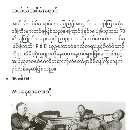
အယ်လ်အစိမ်းရောင်
အယ်လ်အစိမ်းရောင်နောဖပြည်၌အတွက်အကျော်ကြားဆုံး
ဝန်ကြီးများတစ်ခုဖြစ်သည်။ ကြောင်းခြင်းမပြုမီသူသည် 70
၏လူကြိုက်အများဆုံးဝိညာဉျသအဆိုတော်တွေထဲကတစ်ခု
ဖြစ်ခဲ့သည်။ R & B, ယှဉ်သောဧဝံဂေလိတရားနှင့်စိတ်ဝိညာဉ်
ကိုအားမိမိပံ့ပိုးမှုများကိုနေဆဲယနေ့ထင်ရှားဖြစ်ကြောင်းနှင့်
အပြည့်အဝဧဝံဂေလိတရားကိုတဲတော်မှာမိမိဝန်ကြီးဌာနက
ရှင်သန်နေဆဲဖြစ်သည်။
06 ၏ 04
WC နေရာလေးကို