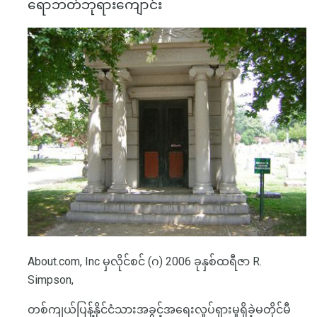
ရောဘတ်ဘုရားကျောင်း
About.com, Inc မှလိုင်စင် (ဂ) 2006 ခုနှစ်ထရီဇာ R.
Simpson,
တစ်ကျယ်ပြန့်နိုင်ငံသားအခွင့်အရေးလှုပ်ရှားမှုရှိခဲ့မတိုင်မီ