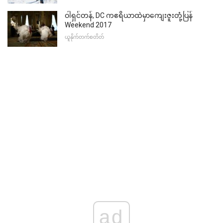
ဝါရှင်တန်, DC ကဧရိယာထဲမှာကျေးဇူးတုံ့ပြန်
Weekend 2017
ယူနိုက်တက်စတိတ်
ad