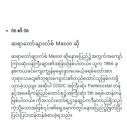
06 ၏ 06
ဆရာတော်ချားလ်စ် Mason ဆို
ဆရာတော်ချားလ်စ် Mason ဆိုနောဖပြည်၌အတွက်အကျော်
ကြားဆုံးဝန်ကြီးများ၏အခြားဖြစ်ပါတယ်။ သူက 1866 ခု
နှစ်ကယခင်ကျေးကျွန်မှမွေးဖွားပေမယ့်ခရစ်တော်အား
ဘုရားသခငျ၏ဘုရားကျောင်း၏တည်ထောင်သူဖြစ်လာဖို့
သှားခဲ့သညျ။ အဆိုပါ COGIC အကြီးဆုံး Pentecostal တန်
နှင့်အမေရိကန်ပြည်ထောင်စု၌အကြီးဆုံး 5th ခရစ်ယာန်တန်
ဖြစ်ပါတယ်။ ကိုအသင်းတော်ရဲ့ဌာနချုပ်ကဒီမှာတည်ရှိသည်
ကဲ့သို့သောအဖြစ်၎င်း၏ရှေ့မှောက်တွင်နောဖပြည်၌ဖြတ်ပြီး
ပြင်းပြင်းထန်ထန်ခံစားခဲ့ရသည်။