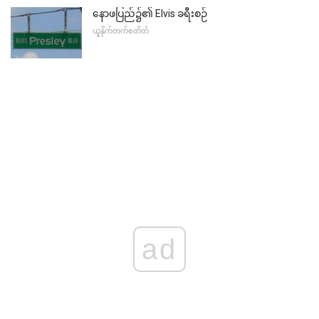
နောဖပြည်၌၏ Elvis ခရီးစဉ်
ယူနိုက်တက်စတိတ်
ad