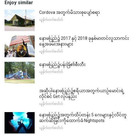
Enjoy similar
Cordova အတွက်မိသားစုပျော်စရာ
ယူနိုက်တက်စတိတ်
နောဖပြည်၌ 2017 နှင့် 2018 ခုနှစ်မာတင်လူသာကင်း
နေ့အခမ်းအနားများ
ယူနိုက်တက်စတိတ်
နောဖပြည်၌ပန်းခြံ၏စီးတီး
ယူနိုက်တက်စတိတ်
အဆိုပါနောဖပြည်၌ဧရိယာအတွက်ယာဉ်မောင်းရဲ့
လိုင်စင် Get လုပ်နည်း
ယူနိုက်တက်စတိတ်
နောဖပြည်၌အတွက်ထိပ်တန်း 5 ဂေးများနှင့်လိင်တူ
ဆက်ဆံခြင်းကိုထောက်ခံ Nightspots
ယူနိုက်တက်စတိတ်