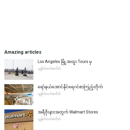
Amazing articles
Los Angeles မြို့အထူး Tours မှ
ယူနိုက်တက်စတိတ်
ရော်နယ်အောင်နိုင်ရေဂင်စာကြည့်တိုက်
ယူနိုက်တက်စတိတ်
အရီဇိုးနားအတွက် Walmart Stores
ယူနိုက်တက်စတိတ်