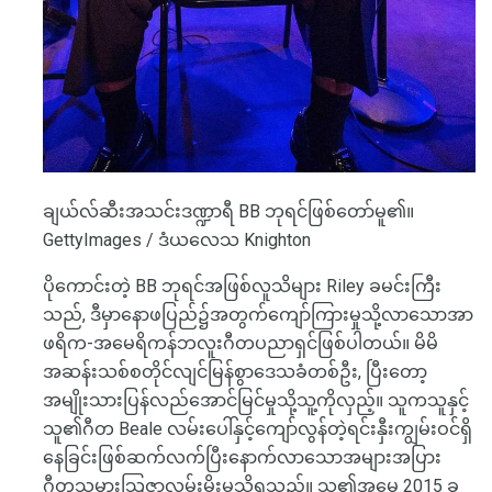
ချယ်လ်ဆီးအသင်းဒဏ္ဍာရီ BB ဘုရင်ဖြစ်တော်မူ၏။
GettyImages / ဒံယလေသ Knighton
ပိုကောင်းတဲ့ BB ဘုရင်အဖြစ်လူသိများ Riley ခမင်းကြီး
သည်, ဒီမှာနောဖပြည်၌အတွက်ကျော်ကြားမှုသို့လာသောအာ
ဖရိက-အမေရိကန်ဘလူးဂီတပညာရှင်ဖြစ်ပါတယ်။ မိမိ
အဆန်းသစ်စတိုင်လျင်မြန်စွာဒေသခံတစ်ဦး, ပြီးတော့
အမျိုးသားပြန်လည်အောင်မြင်မှုသို့သူ့ကိုလှည့်။ သူကသူနှင့်
သူ၏ဂီတ Beale လမ်းပေါ်နှင့်ကျော်လွန်တဲ့ရင်းနှီးကျွမ်းဝင်ရှိ
နေခြင်းဖြစ်ဆက်လက်ပြီးနောက်လာသောအများအပြား
ဂီတသမားသြဇာလွှမ်းမိုးမှုသိရသည်။ သူ၏အမွေ 2015 ခု