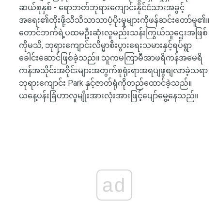
ဆယ်စုနှစ် - ရောဘတ်ဘုရားကျောင်းနိုင်ငံသားအခွင့်
အရေး၏တိုးဖို့သိသိသာသာပံ့ပိုးမှုများကိုဖန်ဆင်းတော်မူ၏။
တောင်ဘက်ရဲ့ပထမဦးဆုံးလူမည်းသန်းကြွယ်သူဌေးအဖြစ်
ကိုမသိ, ဘုရားကျောင်းလိမ္မာစီးပွားရေးသမားနှင့်ရပ်ရွာ
ခေါင်းဆောင်ဖြစ်ခဲ့သည်။ သူကမကြာမီအာဖရိကန်အမေရိ
ကန်အသိုင်းအဝိုင်းများအတွက်စုရုံးရာအရပျဖွစျလာခဲ့သရာ
ဘုရားကျောင်း Park နှင့်ဇာတ်ရုံကိုတည်ထောင်ခဲ့သည်။
ယနေ့ပန်းခြံဟာလူမျိုးအားလုံးအားဖြင့်ပျော်မွေ့နေသည်။
ad