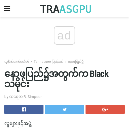
ad
ယူနိုက်တက်စတိတ်
Tennessee ပြည်နယ်
နောဖပြည်၌
နောဖပြည်၌အတွက်က Black
သမိုင်း
by ထရေဇာ R. Simpson
လူများနှင့်အဖွဲ့