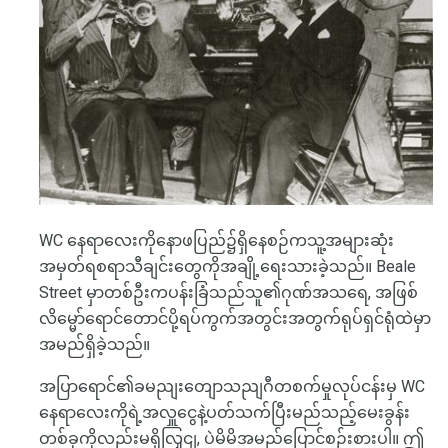
WC နေရာလေးကိုနောဖပြည်၌ရှိနေစဉ်ကသူ့အများဆုံး
အမှတ်ရစရာသီချင်းတွေကိုအချို့ရေးသားခဲ့သည်။ Beale
Street မှာတစ်ဦးကပန်းခြံသည်သူ၏ဂုဏ်အသရေ, အဖြစ်
လိမ္မော်ရောင်တောင်ပို့ရပ်ကွက်အတွင်းအတွက်ရုပ်ရှင်ရုံထဲမှာ
အမည်ရှိခဲ့သည်။
အပြာရောင်၏ခမညျးတျောသညျဂီတစက်မှုလုပ်ငန်းမှ WC
နေရာလေးကိုရဲ့အလှူငွေနဲ့ပတ်သက်ပြီးမည်သည့်မေးခွန်း
တစ်ခုကိုလည်းမရှိလြှငျ, ပဲမိမိအမည်ပြောင်စဉ်းစားပါ။ ဤ