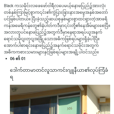
Black ကသမိုင်းလဖေဖော်ဝါရီလပေမယ့်နောဖပြည်၌အားလုံး
တစ်နှစ်ကြာမြင့်စွာက၎င်း၏ကွဲပြားခြားနားအမွေအနှစ်အတော်
ပင်ဖြစ်ပါတယ်။ ပြီးခဲ့သည့်ဆယ်စုနှစ်များစွာထင်ရှားတဲ့အာဖရိ
ကန်အမေရိကန်တွေ၏နံပါတ်ကဒီမှာ၎င်းတို့၏နေအိမ်များစေပြီ။
အလားတူပင်နောဖပြည်၌အတွက်ဒီမှာနေရာအရပ်ယူအနက်
ရောင်သမိုငျးတှငျအခြို့သောအဓိကဖြစ်ရပ်များရှိခဲ့ပါပြီ။
အောက်ပါစာရင်းနောဖပြည်၌အနက်ရောင်သမိုင်းအတွက်
အဓိကကစားသမားများနှင့်ဖြစ်ရပ်များအချို့ပါဝင်သည်။
06 ၏ 01
ဒေါက်တာမာတင်လူသာကင်းဂျူနီယာ၏လုပ်ကြံခံ
ရ