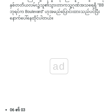
နှစ်တတိယလမ်း၌သူ၏သွားတာကသူ့ဂုဏ်အသရေရှိ "BB
ဘုရင်က Boulevard" ဟုအမည်ပြောင်းထားသည်ပင်ပြီး
နောက်ပေါ်နေထိုင်ပါတယ်။
ad
06 ၏ 03