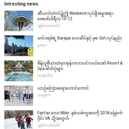
Intresting news
ဆီယက်တဲလ်၌ဤ Weekend လုပ်ဖို့အမှုအရာ -
ဖေဖော်ဝါရီလ 10-12
ယူနိုက်တက်စတိတ်
မက်ဒရစ်ရဲ့ Barajas လေဆိပ်နှင့် မှစ. Get လုပ်နည်း
ဥရောပ
စိန့်လူစီယာထဲမှာအုန်းဂလားပင်လယ်အော် Resort &
Spa ဓါတ်ပုံများ
ကာရစ်ဘီယံ
ယာဉ်ကြောခရောဟောင်ကောင်
အာရှတိုက်
Fairfax လေး Miler: နှစ်သစ်ကူးဧဝကို 2018 မြောက်
ပိုင်း VA သို့အတွက်
ယူနိုက်တက်စတိတ်