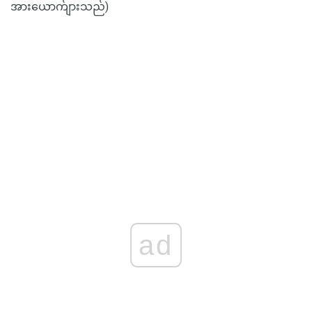
အားယောက်ျားသည်)
ad