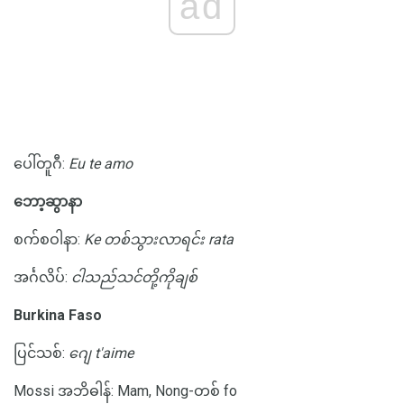
ad
ပေါ်တူဂီ:
Eu te amo
ဘော့ဆွာနာ
စက်စဝါနာ:
Ke တစ်သွားလာရင်း rata
အင်္ဂလိပ်:
ငါသည်သင်တို့ကိုချစ်
Burkina Faso
ပြင်သစ်:
ဂျေ t'aime
Mossi အဘိဓါန်: Mam, Nong-တစ် fo