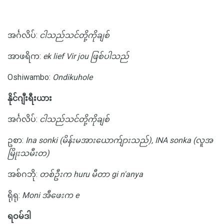
အင်္ဂလိပ်:
ငါသည်သင်တို့ကိုချစ်
အာဖရိက:
ek lief Vir jou ဖြစ်ပါသည်
Oshiwambo:
Ondikuhole
နိုင်ဂျီးရီးယား
အင်္ဂလိပ်:
ငါသည်သင်တို့ကိုချစ်
ဥစာ:
Ina sonki (မိန်းမအားယောက်ျားသည်), INA sonka (လူအ
မြိုးသမီးတ)
အစ်ဂဘို:
တစ်ဦးက huru မီတာ gi n'anya
ရိုရု:
Moni အီဖေးက e
ရဝမ်ဒါ