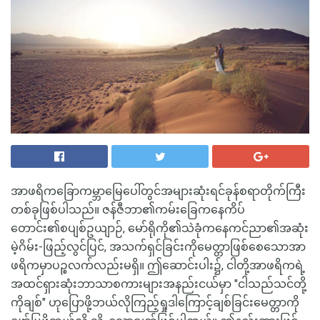
အာဖရိကခြောကမ္ဘာမြေပေါ်တွင်အများဆုံးရင်ခုန်စရာတိုက်ကြီး
တစ်ခုဖြစ်ပါသည်။ ဇန်ဇီဘာ၏ကမ်းခြေကနေကိပ်
တောင်း၏စပျစ်ဥယျာဉ်, မော်ရိုကို၏သဲခုံကနေကင်ညာ၏အဆုံး
မဲ့ဂိမ်း-ဖြည့်လွင်ပြင်, အသက်ရှင်ခြင်းကိုမေတ္တာဖြစ်စေသောအာ
ဖရိကမှာပဉ္စလက်လည်းမရှိ။ ဤဆောင်းပါး၌, ငါတို့အာဖရိကရဲ့
အထင်ရှားဆုံးဘာသာစကားများအနည်းငယ်မှာ "ငါသည်သင်တို့
ကိုချစ်" ဟုပြောဖို့ဘယ်လိုကြည့်ရှုဒါကြောင့်ချစ်ခြင်းမေတ္တာကို