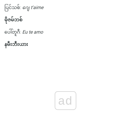
ပြင်သစ်:
ဂျေ t'aime
မိုဇမ်ဘစ်
ပေါ်တူဂီ:
Eu te amo
နမီးဘီးယား
ad