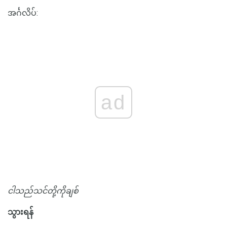
အင်္ဂလိပ်:
ad
ငါသည်သင်တို့ကိုချစ်
သွားရန်