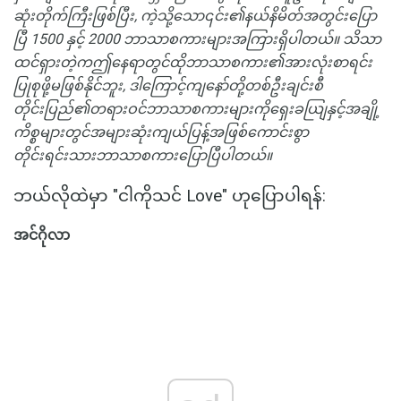
ဆုံးတိုက်ကြီးဖြစ်ပြီး, ကဲ့သို့သော၎င်း၏နယ်နိမိတ်အတွင်းပြော
ပြီ 1500 နှင့် 2000 ဘာသာစကားများအကြားရှိပါတယ်။
သိသာ
ထင်ရှားတဲ့ကဤနေရာတွင်ထိုဘာသာစကား၏အားလုံးစာရင်း
ပြုစုဖို့မဖြစ်နိုင်ဘူး, ဒါကြောင့်ကျနော်တို့တစ်ဦးချင်းစီ
တိုင်းပြည်၏တရားဝင်ဘာသာစကားများကိုရှေးခယျြနှင့်အချို့
ကိစ္စများတွင်အများဆုံးကျယ်ပြန့်အဖြစ်ကောင်းစွာ
တိုင်းရင်းသားဘာသာစကားပြောပြီပါတယ်။
ဘယ်လိုထဲမှာ "ငါကိုသင် Love" ဟုပြောပါရန်:
အင်ဂိုလာ