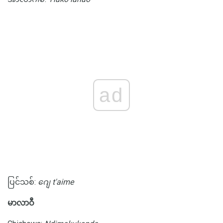
ad
ပြင်သစ်:
ဂျေ t'aime
မာလာဝီ