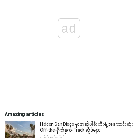
ad
Amazing articles
Hidden San Diego မှ: အဆိုပါစီးတီးရဲ့အကောင်းဆုံး
Off-the-ရိုက်နှက်-Track ဆိုဒ်များ
ယူနိုက်တက်စတိတ်