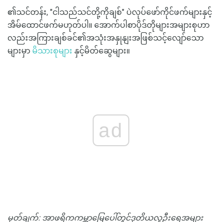
၏သင်တန်း, "ငါသည်သင်တို့ကိုချစ်" ပဲလုပ်ဖော်ကိုင်ဖက်များနှင့်
အိမ်ထောင်ဖက်မဟုတ်ပါ။ အောက်ပါစာပိုဒ်တိုများအများစုဟာ
လည်းအကြားချစ်ခင်၏အသုံးအနှုနျးအဖြစ်သင့်လျော်သော
များမှာ
မိသားစုများ
နှင့်မိတ်ဆွေများ။
ad
မှတ်ချက်: အာဖရိကကမ္ဘာမြေပေါ်တွင်ဒုတိယလူဦးရေအများ