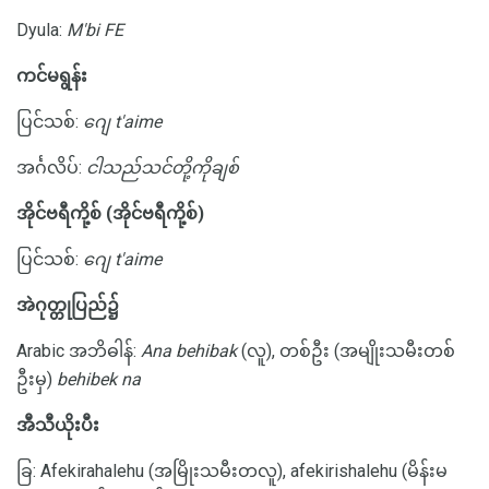
Dyula:
M'bi FE
ကင်မရွန်း
ပြင်သစ်:
ဂျေ t'aime
အင်္ဂလိပ်:
ငါသည်သင်တို့ကိုချစ်
အိုင်ဗရီကို့စ် (အိုင်ဗရီကို့စ်)
ပြင်သစ်:
ဂျေ t'aime
အဲဂုတ္တုပြည်၌
Arabic အဘိဓါန်:
Ana behibak
(လူ), တစ်ဦး (အမျိုးသမီးတစ်
ဦးမှ)
behibek na
အီသီယိုးပီး
ခြ: Afekirahalehu (အမြိုးသမီးတလူ), afekirishalehu (မိန်းမ