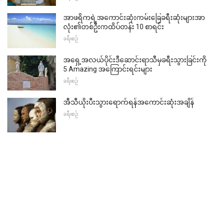
အာဖရိကရဲ့အကောင်းဆုံးကမ်းခြေခရီးဆုံးများအာ
လုံး၏တစ်ဦးကထိပ်တန်း 10 စာရင်း
ခရီးစဉ်
အရှေ့အလယ်ပိုင်းဒီဆောင်းရာသီမှခရီးသွားခြင်းကို
5 Amazing အကြောင်းရင်းများ
ခရီးစဉ်
အီသီယိုးပီးသွားရောက်ရန်အကောင်းဆုံးအချိန်
ခရီးစဉ်