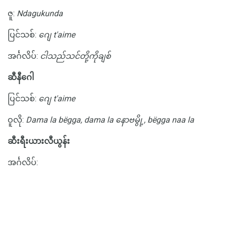
ဇူ:
Ndagukunda
ပြင်သစ်:
ဂျေ t'aime
အင်္ဂလိပ်:
ငါသည်သင်တို့ကိုချစ်
ဆီနီဂေါ
ပြင်သစ်:
ဂျေ t'aime
ဝူလို:
Dama la bëgga, dama la နောဗမွို့, bëgga naa la
ဆီးရီးယားလီယွန်း
အင်္ဂလိပ်: