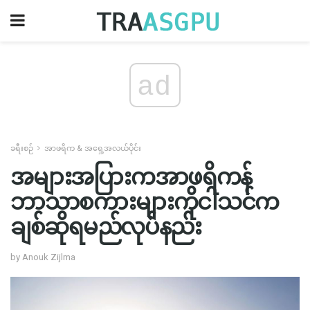
ad
ခရီးစဉ်
အာဖရိက & အရှေ့အလယ်ပိုင်း
အများအပြားကအာဖရိကန်
ဘာသာစကားများကိုငါသင်က
ချစ်ဆိုရမည်လုပ်နည်း
by Anouk Zijlma