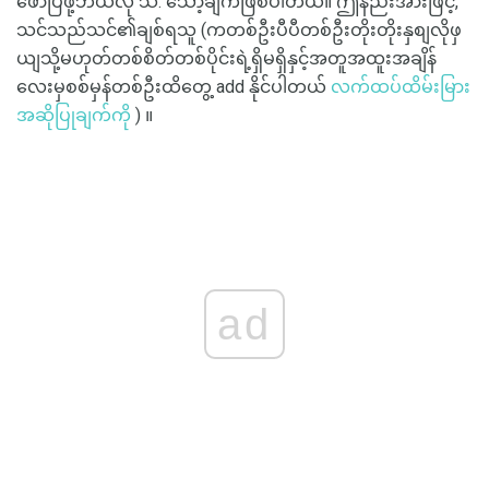
ဖော်ပြဖို့ဘယ်လို သိ. သော့ချက်ဖြစ်ပါတယ်။ ဤနည်းအားဖြင့်,
သင်သည်သင်၏ချစ်ရသူ (ကတစ်ဦးပီပီတစ်ဦးတိုးတိုးနှစျလိုဖှ
ယျသို့မဟုတ်တစ်စိတ်တစ်ပိုင်းရဲ့ရှိမရှိနှင့်အတူအထူးအချိန်
လေးမှစစ်မှန်တစ်ဦးထိတွေ့ add နိုင်ပါတယ်
လက်ထပ်ထိမ်းမြား
အဆိုပြုချက်ကို
) ။
ad