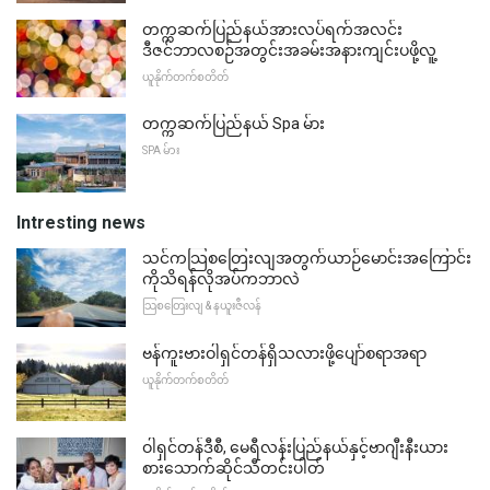
တက္ကဆက်ပြည်နယ်အားလပ်ရက်အလင်း
ဒီဇင်ဘာလစဉ်အတွင်းအခမ်းအနားကျင်းပဖို့လူ့
ယူနိုက်တက်စတိတ်
တက္ကဆက်ပြည်နယ် Spa မ်ား
SPA မ်ား
Intresting news
သင်ကသြစတြေးလျအတွက်ယာဉ်မောင်းအကြောင်း
ကိုသိရန်လိုအပ်ကဘာလဲ
သြစတြေးလျ & နယူးဇီလန်
ဗန်ကူးဗားဝါရှင်တန်ရှိသလားဖို့ပျော်စရာအရာ
ယူနိုက်တက်စတိတ်
ဝါရှင်တန်ဒီစီ, မေရီလန်းပြည်နယ်နှင့်ဗာဂျီးနီးယား
စားသောက်ဆိုင်သီတင်းပါတ်