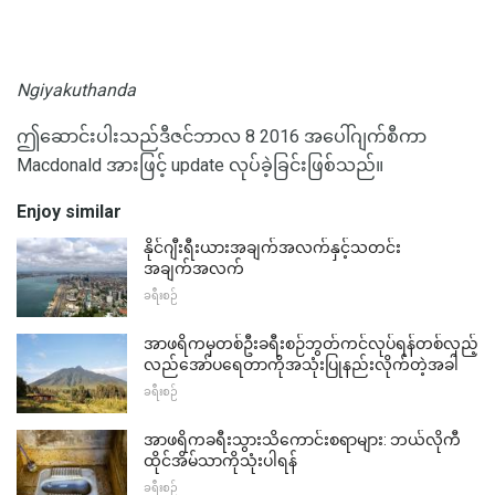
Ngiyakuthanda
ဤဆောင်းပါးသည်ဒီဇင်ဘာလ 8 2016 အပေါ်ဂျက်စီကာ
Macdonald အားဖြင့် update လုပ်ခဲ့ခြင်းဖြစ်သည်။
Enjoy similar
နိုင်ဂျီးရီးယားအချက်အလက်နှင့်သတင်း
အချက်အလက်
ခရီးစဉ်
အာဖရိကမှတစ်ဦးခရီးစဉ်ဘွတ်ကင်လုပ်ရန်တစ်လှည့်
လည်အော်ပရေတာကိုအသုံးပြုနည်းလိုက်တဲ့အခါ
ခရီးစဉ်
အာဖရိကခရီးသွားသိကောင်းစရာများ: ဘယ်လိုကီ
ထိုင်အိမ်သာကိုသုံးပါရန်
ခရီးစဉ်