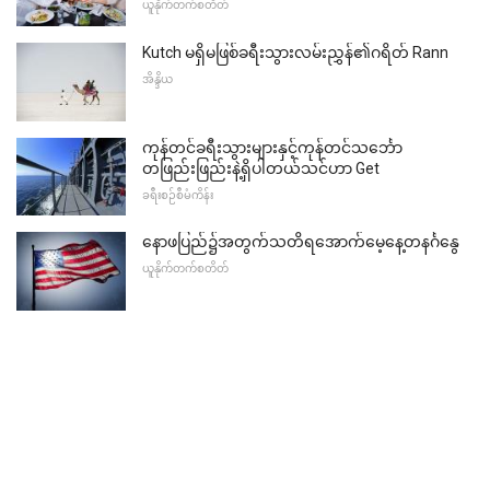
ယူနိုက်တက်စတိတ်
Kutch မရှိမဖြစ်ခရီးသွားလမ်းညွှန်၏ဂရိတ် Rann
အိန္ဒိယ
ကုန်တင်ခရီးသွားများနှင့်ကုန်တင်သင်္ဘော
တဖြည်းဖြည်းနဲ့ရှိပါတယ်သင်ဟာ Get
ခရီးစဉ်စီမံကိန်း
နောဖပြည်၌အတွက်သတိရအောက်မေ့နေ့တနင်္ဂနွေ
ယူနိုက်တက်စတိတ်