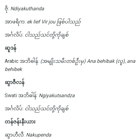
ဇို:
Ndiyakuthanda
အာဖရိက:
ek lief Vir jou ဖြစ်ပါသည်
အင်္ဂလိပ်:
ငါသည်သင်တို့ကိုချစ်
ဆူဒန်
Arabic အဘိဓါန်:
(အမျိုးသမီးတစ်ဦးမှ) Ana behibak (လူ), ana
behibek
ဆွာဇီလန်
Swati အဘိဓါန်:
Ngiyakutsandza
အင်္ဂလိပ်:
ငါသည်သင်တို့ကိုချစ်
တန်ဇန်းနီးယား
ဆွာဟီလီ:
Nakupenda