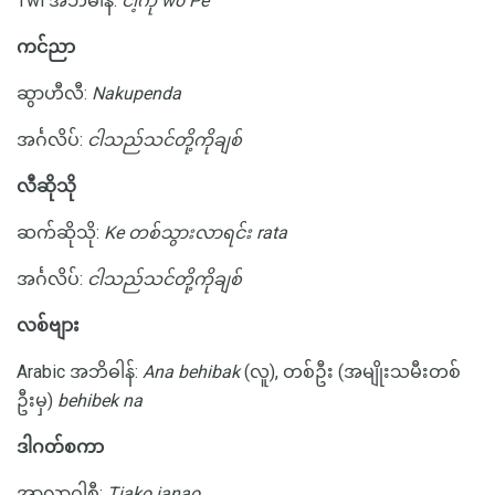
Twi အဘိဓါန်:
ငါ့ကို wo Pe
ကင်ညာ
ဆွာဟီလီ:
Nakupenda
အင်္ဂလိပ်:
ငါသည်သင်တို့ကိုချစ်
လီဆိုသို
ဆက်ဆိုသို:
Ke တစ်သွားလာရင်း rata
အင်္ဂလိပ်:
ငါသည်သင်တို့ကိုချစ်
လစ်ဗျား
Arabic အဘိဓါန်:
Ana behibak
(လူ), တစ်ဦး (အမျိုးသမီးတစ်
ဦးမှ)
behibek na
ဒါဂတ်စကာ
အာလာဂါစီ:
Tiako ianao