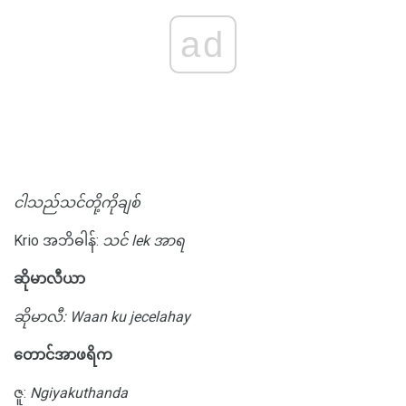
ad
ငါသည်သင်တို့ကိုချစ်
Krio အဘိဓါန်:
သင် lek အာရ
ဆိုမာလီယာ
ဆိုမာလီ: Waan ku jecelahay
တောင်အာဖရိက
ဇူ:
Ngiyakuthanda