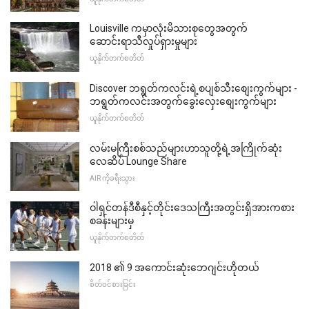
Louisville ကမှာလုံးမိသားစုတွေအတွက်
ဆောင်းရာသီလှုပ်ရှားမှုများ
ယူနိုက်တက်စတိတ်
Discover ဘရွတ်ကလင်းရဲ့စပျစ်သီးစျေးကွက်များ -
ဘရွတ်ကလင်းအတွက်ခွေးလှေးစျေးကွက်များ
ယူနိုက်တက်စတိတ်
လမ်းမကြီးစစ်သည်များဟာသူတို့ရဲ့အကြိုက်ဆုံး
လေဆိပ် Lounge Share
AIR ကိုခရီးသွား
ဝါရှင်တန်ဒီစီနှင့်တိုင်းဒေသကြီးအတွင်းရှိအားကစား
စခန်းများမှ
ယူနိုက်တက်စတိတ်
2018 ၏ 9 အကောင်းဆုံးဘေဂျင်းဟိုတယ်
စိတ်ဝင်စားခြင်း