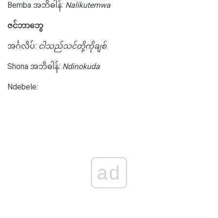
Bemba အဘိဓါန်:
Nalikutemwa
ဇင်ဘာဘွေ
အင်္ဂလိပ်:
ငါသည်သင်တို့ကိုချစ်
Shona အဘိဓါန်:
Ndinokuda
Ndebele:
ad