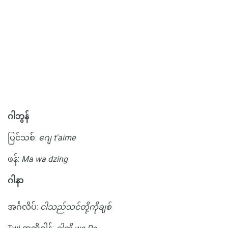
ဂါဘွန်
ပြင်သစ်:
ဂျေ t'aime
ဖန်:
Ma wa dzing
ဂါနာ
အင်္ဂလိပ်:
ငါသည်သင်တို့ကိုချစ်