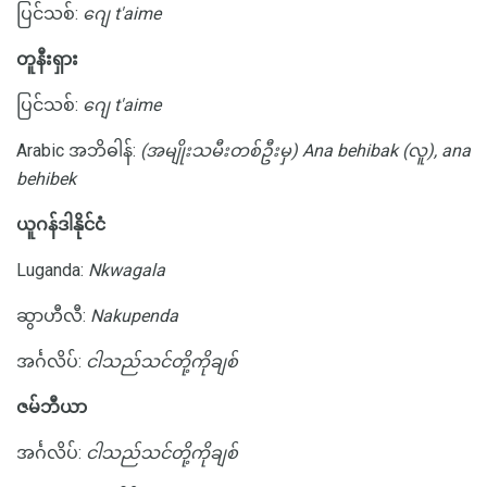
ပြင်သစ်:
ဂျေ t'aime
တူနီးရှား
ပြင်သစ်:
ဂျေ t'aime
Arabic အဘိဓါန်:
(အမျိုးသမီးတစ်ဦးမှ) Ana behibak (လူ), ana
behibek
ယူဂန်ဒါနိုင်ငံ
Luganda:
Nkwagala
ဆွာဟီလီ:
Nakupenda
အင်္ဂလိပ်:
ငါသည်သင်တို့ကိုချစ်
ဇမ်ဘီယာ
အင်္ဂလိပ်:
ငါသည်သင်တို့ကိုချစ်