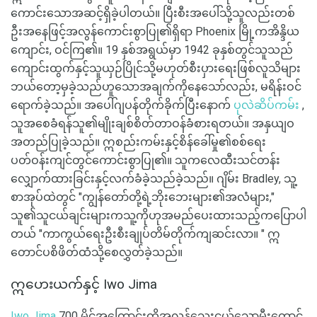
ကောင်းသောအဆင့်ရှိခဲ့ပါတယ်။ ပြီးစီးအပေါ်သို့သူလည်းတစ်
ဦးအနေဖြင့်အလွန်ကောင်းစွာပြု၏ရှိရာ Phoenix မြို့ကအိန္ဒိယ
ကျောင်း, ဝင်ကြ၏။ 19 နှစ်အရွယ်မှာ 1942 ခုနှစ်တွင်သူသည်
ကျောင်းထွက်နှင့်သူယှဉ်ပြိုင်သို့မဟုတ်စီးပှားရေးဖြစ်လူသိများ
ဘယ်တော့မှခဲ့သည်ဟူသောအချက်ကိုနေသော်လည်း, မရိန်းဝင်
ရောက်ခဲ့သည်။ အပေါ်ဂျပန်တိုက်ခိုက်ပြီးနောက်
ပုလဲဆိပ်ကမ်း
,
သူအစေခံရန်သူ၏မျိုးချစ်စိတ်တာဝန်ခံစားရတယ်။ အနှယျဝ
အတည်ပြုခဲ့သည်။ ဣစည်းကမ်းနှင့်စိန်ခေါ်မှု၏စစ်ရေး
ပတ်ဝန်းကျင်တွင်ကောင်းစွာပြု၏။ သူကလေထီးသင်တန်း
လျှောက်ထားခြင်းနှင့်လက်ခံခဲ့သည်ခဲ့သည်။ ဂျိမ်း Bradley, သူ့
စာအုပ်ထဲတွင် "ကျွန်တော်တို့ရဲ့ဘိုးဘေးများ၏အလံများ,"
သူ၏သူငယ်ချင်းများကသူ့ကိုဟုအမည်ပေးထားသည့်ကပြောပါ
တယ် "ကာကွယ်ရေးဦးစီးချုပ်တိမ်တိုက်ကျဆင်းလာ။ " ဣ
တောင်ပစိဖိတ်ထံသို့စေလွှတ်ခဲ့သည်။
ဣဟေးယက်နှင့် Iwo Jima
Iwo Jima
700 မိုင်အကြောင်းကိုအလွန်သေးငယ်သောမီးတောင်