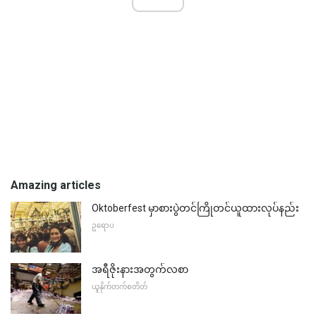
Amazing articles
Oktoberfest မှာစားပွဲတင်ကြိုတင်ယူထားလုပ်နည်း
ဥရောပ
အရီဇိုးနားအတွက်လစာ
ယူနိုက်တက်စတိတ်