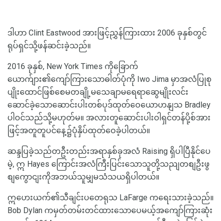
ဒါဟာ Clint Eastwood အားဖြင့်ညွှန်ကြားထား 2006 ခုနှစ်တွင်
ရုပ်ရှင်သို့ဖန်ဆင်းခဲ့သည်။
2016 ခုနှစ်, New York Times ကိုခြောက်
ယောက်ျား၏ကျော်ကြားသောဓါတ်ပုံကို Iwo Jima မှာအလံပြုစု
ပျိုးထောင်ဖြစ်စေမတချို့မသေချာမရေရာဆွေမျိုးလင်း
ဆောင်ခဲ့သောဆောင်းပါးတစ်ပုဒ်ထုတ်ဝေယောဟနျသ Bradley
ပါဝင်သည်သို့မဟုတ်မ။ အလားတူဆောင်းပါးဝါရှင်တန်ပို့စ်အား
ဖြင့်အတူတူပင်နေ့၌ပုံနှိပ်ထုတ်ဝေခဲ့ပါတယ်။
ဆန္ဒပြခဲ့သည်တဦးတည်းအရာနှစ်ခုအလံ Raising ရှိပါပြီနိုင်ပေ
မဲ့, ဣ Hayes ကြောင်းအလံကြီးပြင်းသောသူတို့သညျတစျဦးဖွ
စျကွောငျးကိုအဘယ်သူမျှမသံသယရှိပါတယ်။
ဣဟေးယက်၏သီချင်းပတေရုသ LaFarge ကရေးသားခဲ့သည်။
Bob Dylan ကမှတ်တမ်းတင်ထားသောပေမယ့်အကျော်ကြားဆုံး