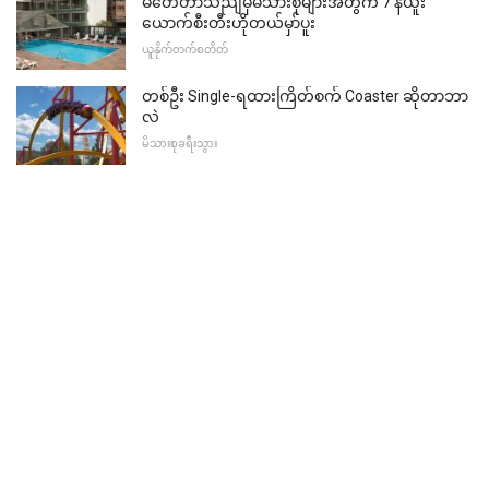
မတ်ေတာသညျမှမိသားစုများအတွက် 7 နယူး
ယောက်စီးတီးဟိုတယ်မှာ်ပူး
ယူနိုက်တက်စတိတ်
တစ်ဦး Single-ရထားကြိတ်စက် Coaster ဆိုတာဘာ
လဲ
မိသားစုခရီးသွား