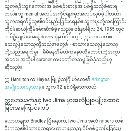
သူတစ်ဦးသူရဲကောင်းအဖြစ်စဉ်းစားခဲ့အပြစ်ရှိသလိုခံစားရ
တယ်။ သူ menial အလုပ်အကိုင်များမှာအလုပ်လုပ်ခဲ့ပါတယ်။
သူကအရက်၌သူ၏ဝမ်းနည်းခြင်းရေနစ်။ သူကမူးဘို့အကြောင်း
ကိုငါးဆယ်ကြိမ်ဖမ်းဆီးခံခဲ့ရသည်။ ဇန်နဝါရီလ 24, 1955 တွင်
တစ်ဦးချမ်းအေးနဲ့ dreary နံနက်ပိုင်းတွင်, ဣဟေးယက်စ
သေလွန်သောသူတို့သည်အတွေ့ခံ - စာသားသေလွန်သောသူ
တို့သည်အရက်မူး - မိမိနေအိမ်ထဲကနေပဲတိုတောင်းတဲ့အကွာ
အဝေး။ အဆိုပါ coroner ကမတော်တဆမှုဖြစ်ခဲ့သည်ဟု
ဆိုသည်။
ဣ Hamilton က Hayes မြို့၌သင်္ဂြိုဟ်လေ၏
Arlington
အမျိုးသားသုသာန်
။ သူက 32 နှစ်ပဲရှိသေးတယ်။
ဣဟေးယက်နှင့် Iwo Jima မှာအလံပြုစုပျိုးထောင်
ခြင်းအကြောင်းကပို
ယောဟနျသ Bradley ပြီးနောက်, Iwo Jima အလံ raisers တစ်
ဦးကသူ၏မိသားစုဆရာယောဟနျသညျမိမိစစ်မှုထမ်းခြင်းမှ