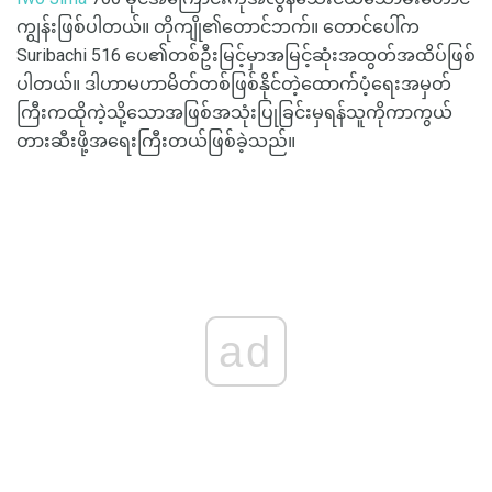
ကျွန်းဖြစ်ပါတယ်။ တိုကျို၏တောင်ဘက်။ တောင်ပေါ်က
Suribachi 516 ပေ၏တစ်ဦးမြင့်မှာအမြင့်ဆုံးအထွတ်အထိပ်ဖြစ်
ပါတယ်။ ဒါဟာမဟာမိတ်တစ်ဖြစ်နိုင်တဲ့ထောက်ပံ့ရေးအမှတ်
ကြီးကထိုကဲ့သို့သောအဖြစ်အသုံးပြုခြင်းမှရန်သူကိုကာကွယ်
တားဆီးဖို့အရေးကြီးတယ်ဖြစ်ခဲ့သည်။
ad