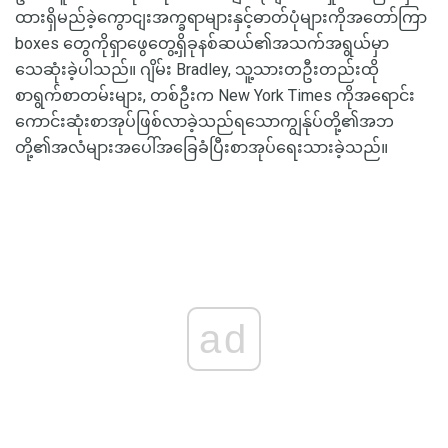
ထားရှိမည်ခဲ့ကွောငျးအက္ခရာများနှင့်ဓာတ်ပုံများကိုအတော်ကြာ
boxes တွေကိုရှာဖွေတွေ့ရှိခုနစ်ဆယ်၏အသက်အရွယ်မှာ
သေဆုံးခဲ့ပါသည်။ ဂျိမ်း Bradley, သူ့သားတဦးတည်းထို
စာရွက်စာတမ်းများ, တစ်ဦးက New York Times ကိုအရောင်း
ကောင်းဆုံးစာအုပ်ဖြစ်လာခဲ့သည်ရသောကျွန်ုပ်တို့၏အဘ
တို့၏အလံများအပေါ်အခြေခံပြီးစာအုပ်ရေးသားခဲ့သည်။
ad