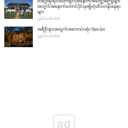
တစ်ဦးရီးရဲလ်တောရိုင်းအနောက်အတွေ့အကြုံများ
အတွက်အနောက်တောင်ပိုင်းမှာရှိတဲ့ထိပ်တန်းနေရာ
များ
ယူနိုက်တက်စတိတ်
အရီဇိုးနားအတွက်အကောင်းဆုံး Spa မ်ား
ယူနိုက်တက်စတိတ်
ad