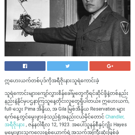
ဣဟေးယက်တစ်ပုဒ်ကိုအရီဇိုးနားသူရဲကောင်းခဲ့
သူရဲကောင်းများကျော်လွှားစိန်ခေါ်မှုတွေကိုရင်ဆိုင်ဖို့နဲ့တစ်နည်း
နည်းနဲ့နိုင်မှပဌနာကြသူနေ့တိုင်းလူတွေရှိပါတယ်။ ဣဟေးယက်,
full-သွေး Pima အိန္ဒိယ, အ Gila မြစ်အိန္ဒိယ Reservation များ
ရက်နေ့တွင်မွေးဖွားခဲ့သည်ရုံအနည်းငယ်မိုင်တောင်
Chandler,
အရီဇိုးနား
, ဇန်နဝါရီလ 12, 1923. အပေါ်သူနန်စီနှင့်ဂျိုး Hayes
မှမွေးဖွားသူကလေးရှစ်ယောက်ရဲ့အသက်အကြီးဆုံးဖြစ်ခဲ့