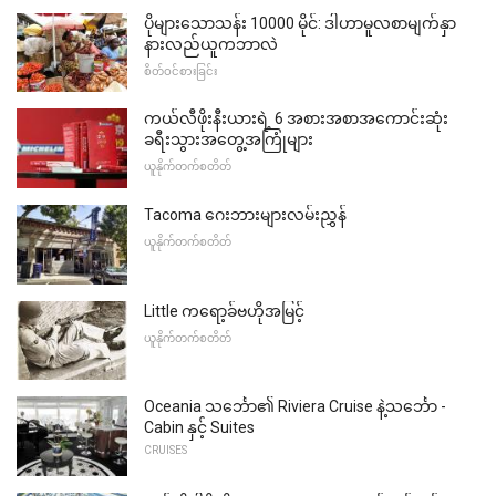
ပိုများသောသန်း 10000 မိုင်: ဒါဟာမူလစာမျက်နှာ
နားလည်ယူကဘာလဲ
စိတ်ဝင်စားခြင်း
ကယ်လီဖိုးနီးယားရဲ့ 6 အစားအစာအကောင်းဆုံး
ခရီးသွားအတွေ့အကြုံများ
ယူနိုက်တက်စတိတ်
Tacoma ဂေးဘားများလမ်းညွှန်
ယူနိုက်တက်စတိတ်
Little ကရော့ခ်ဗဟိုအမြင့်
ယူနိုက်တက်စတိတ်
Oceania သင်္ဘော၏ Riviera Cruise နဲ့သင်္ဘော -
Cabin နှင့် Suites
CRUISES