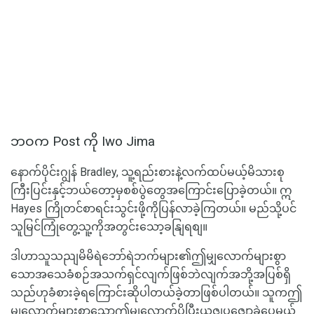
ဘဝက Post ကို Iwo Jima
နောက်ပိုင်းဂျွန် Bradley, သူ့ရည်းစားနဲ့လက်ထပ်မယ့်မိသားစု
ကြီးပြင်းနှင့်ဘယ်တော့မှစစ်ပွဲတွေအကြောင်းပြောခဲ့တယ်။ ဣ
Hayes ကြိုတင်စာရင်းသွင်းဖို့ကိုပြန်လာခဲ့ကြတယ်။ မည်သို့ပင်
သူမြင်ကြုံတွေ့သူ့ကိုအတွင်းသော့ခနျြရစျ။
ဒါဟာသူသညျမိမိရဲဘော်ရဲဘက်များ၏ဤမျှလောက်များစွာ
သောအသေခံစဉ်အသက်ရှင်လျက်ဖြစ်ဘဲလျက်အဘို့အပြစ်ရှိ
သည်ဟုခံစားခဲ့ရကြောင်းဆိုပါတယ်ခဲ့တာဖြစ်ပါတယ်။ သူကဤ
မျှလောက်များစွာသောဤမျှလောက်ပိုပြီးယဇျပူဇျောခဲ့ပေမယ့်