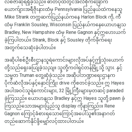
လစ်ဇာဆုရရှိခဲ့သည်။ ဓာတ်ပုံထဲတွင်အလံစိုက်ခြောက်
ယောက်ျားအရီဇိုးနားထံမှ Pennsylvania ပြည်နယ်ထဲကနေသူ
Mike Strank တက္ကဆက်ပြည်နယ်ကနေ Harlon Block ကို, ကီ
ထံမှ Franklin Sousley, Wisconsin ပြည်နယ်ကနေယောဟနျသ
Bradley, New Hampshire ထံမှ Rene Gagnon နှင့်ဣဟေးယက်
ခဲ့ကြပါတယ်။ Strank, Block နှင့် Sousley တိုက်ခိုက်ရေး
အတွက်သေဆုံးခဲ့ပါတယ်။
အဆိုပါစစ်ဦးစီးဌာနသူရဲကောင်းများလိုအပ်နှင့်ဤသုံးယောက်
တို့သည်ရှေးခယျြခဲ့သညျ။ သူတို့ကဝါရှင်တန်မြို့သို့ သွား. နှင့်
သမ္မတ Truman တွေ့ဆုံခဲ့သည်။ အဆိုပါဘဏ္ဍာရေးဌာနက
ပိုက်ဆံလိုအပ်နှင့်နှောင်ကြိုး drive ကိုစတင်ခဲ့သည်။ ဣ Hayes
အပါအဝင်သူရဲကောင်းများ, 32 မြို့ကြီးများမှတဆင့် paraded
ခဲ့ကြသည်။ ယောဟနျသ Bradley နှင့်ဣ Hayes သူတို့ pawn ခဲ့
ကြသည်သောအများပြည်သူ display ကိုနာကြည်း။ Rene
Gagnon ကြောင့်ခံစားရသောကြောင့်အပေါ်သူ၏အနာဂတ်
တည်ဆောက်နိုင်ဖို့မျှော်လင့်ထားပါတယ်။