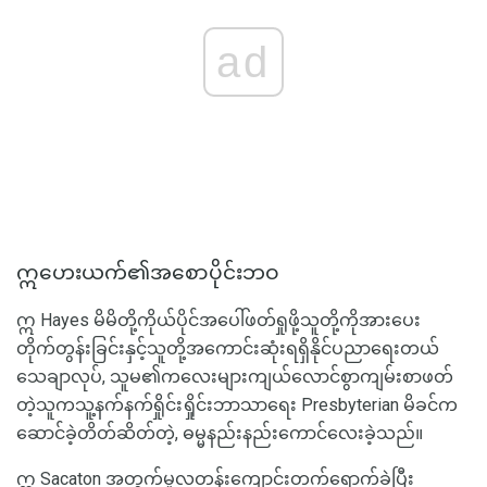
ad
ဣဟေးယက်၏အစောပိုင်းဘဝ
ဣ Hayes မိမိတို့ကိုယ်ပိုင်အပေါ်ဖတ်ရှုဖို့သူတို့ကိုအားပေး
တိုက်တွန်းခြင်းနှင့်သူတို့အကောင်းဆုံးရရှိနိုင်ပညာရေးတယ်
သေချာလုပ်, သူမ၏ကလေးများကျယ်လောင်စွာကျမ်းစာဖတ်
တဲ့သူကသူ့နက်နက်ရှိုင်းရှိုင်းဘာသာရေး Presbyterian မိခင်က
ဆောင်ခဲ့တိတ်ဆိတ်တဲ့, ဓမ္မနည်းနည်းကောင်လေးခဲ့သည်။
ဣ Sacaton အတွက်မူလတန်းကျောင်းတက်ရောက်ခဲ့ပြီး