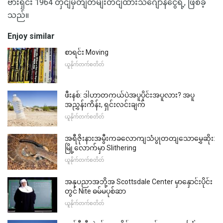
ဗားရှင်း 1964 တှငျမှတျတမျးတငျထားသဂျော်နီငွေရဲ့, ဖြစ်ခဲ့
သည်။
Enjoy similar
စာရင်း Moving
ယူနိုက်တက်စတိတ်
ဖီးနစ်: ဒါဟာတကယ်ပဲအပူပိုင်းအပူလား? အပူ
အညွှန်းကိန်း, ရှင်းလင်းချက်
ယူနိုက်တက်စတိတ်
အရီဇိုးနားအမွီးကခလောကျသံပွုတတျသောမွှေဆိုး:
မြို့လောက်မှာ Slithering
ယူနိုက်တက်စတိတ်
အနုပညာအဘို့အ Scottsdale Center မှာနှောင်းပိုင်း
တွင် Nite ဓမ်မပုစ်ဆာ
ယူနိုက်တက်စတိတ်