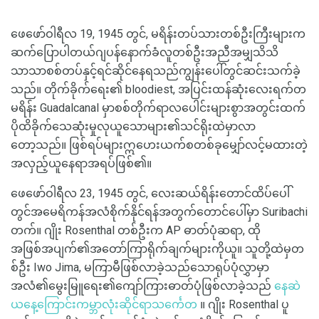
ဖေဖော်ဝါရီလ 19, 1945 တွင်, မရိန်းတပ်သားတစ်ဦးကြီးများက
ဆက်ပြောပါတယ်ဂျပန်နောက်ခံလူတစ်ဦးအညီအမျှသိသိ
သာသာစစ်တပ်နှင့်ရင်ဆိုင်နေရသည်ကျွန်းပေါ်တွင်ဆင်းသက်ခဲ့
သည်။ တိုက်ခိုက်ရေး၏ bloodiest, အပြင်းထန်ဆုံးလေးရက်တ
မရိန်း Guadalcanal မှာစစ်တိုက်ရာလပေါင်းများစွာအတွင်းထက်
ပိုထိခိုက်သေဆုံးမှုလုယူသောများ၏သင်ရိုးထဲမှာလာ
တော့သည်။ ဖြစ်ရပ်များဣဟေးယက်စတစ်ခုမျှော်လင့်မထားတဲ့
အလှည့်ယူနေရာအရပ်ဖြစ်၏။
ဖေဖော်ဝါရီလ 23, 1945 တွင်, လေးဆယ်ရိန်းတောင်ထိပ်ပေါ်
တွင်အမေရိကန်အလံစိုက်နိုင်ရန်အတွက်တောင်ပေါ်မှာ Suribachi
တက်။ ဂျိုး Rosenthal တစ်ဦးက AP ဓာတ်ပုံဆရာ, ထို
အဖြစ်အပျက်၏အတော်ကြာရိုက်ချက်များကိုယူ။ သူတို့ထဲမှတ
စ်ဦး Iwo Jima, မကြာမီဖြစ်လာခဲ့သည်သောရုပ်ပုံလွှာမှာ
အလံ၏မွေးမြူရေး၏ကျော်ကြားဓာတ်ပုံဖြစ်လာခဲ့သည်
နေဆဲ
ယနေ့ကြောင်းကမ္ဘာလုံးဆိုင်ရာသင်္ကေတ
။ ဂျိုး Rosenthal ပူ