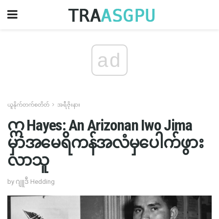
ad
ယူနိုက်တက်စတိတ်
အရီဇိုးနား
ဣ Hayes: An Arizonan Iwo Jima
မှာအမေရိကန်အလံမှပေါက်ဖွား
လာသူ
by ဂျူဒီ Hedding