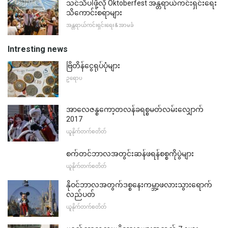
သင်သိပါဖို့လို Oktoberfest အန္တရာယ်ကင်းရှင်းရေး
သိကောင်းစရာများ
အန္တရာယ်ကင်းရှင်းရေး & အာမခံ
Intresting news
ဗြိတိန်ငွေရုပ်ပုံများ
ဥရောပ
အာလေဇန္စကော့တလန်ခရစ္စမတ်လမ်းလျှောက်
2017
ယူနိုက်တက်စတိတ်
စက်တင်ဘာလအတွင်းဆန်ဖရန်စစ္စကိုပွဲများ
ယူနိုက်တက်စတိတ်
နိုဝင်ဘာလအတွက်ဒစ္စနေးကမ္ဘာ့ဖလားသွားရောက်
လည်ပတ်
ယူနိုက်တက်စတိတ်