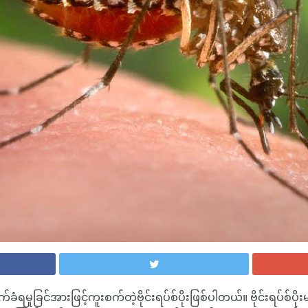
ှုခြင်အားဖြင့်ကူးစက်တဲ့ဗိုင်းရပ်စ်ပိုးဖြစ်ပါတယ်။ ဗိုင်းရပ်စ်ပိုးမ