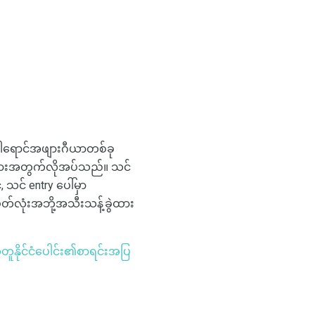
) အဝါရောင်အဖျားဂီယာတစ်ခု
းများအတွက်လိုအပ်သည်။ သင်
သင် entry ပေါ်မှာ
တ်လုံးအဘို့အသီးသန့်ခွဲထား
နိုင်ငံပေါင်း၏စာရင်းအပြ