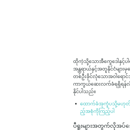
ထိုကဲ့သို့သောအီကွေဒေါနှင့်ပ
အန္တရာယ်နှင့်အတူနိုင်ငံမ
တစ်ဦးခိုင်လုံသောအဝါရောင်အ
ကာကွယ်ဆေးလက်ခံရရှိရန်လို
နိုင်ပါသည်။
ထောက်ခံအုကူံပသို့မဟုတ
ည့်အစုံကိုကြည့်ပါ
ပီရူးများအတွက်လိုအပ