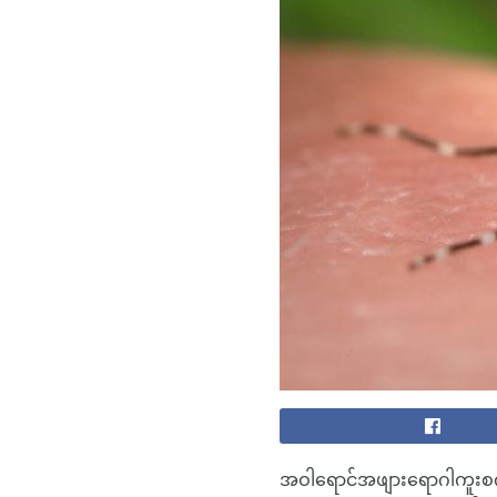
အဝါရောင်အဖျားရောဂါကူးစက်ခံရမ