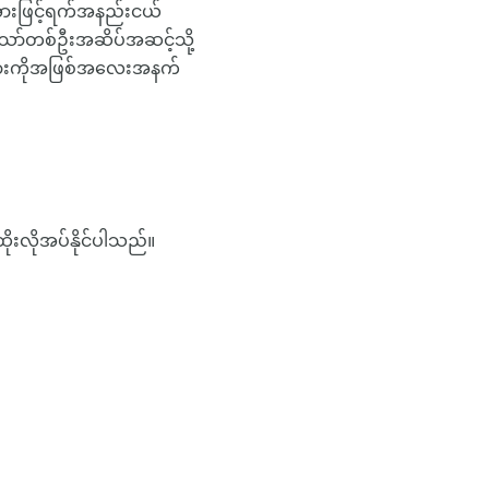
အားဖြင့်ရက်အနည်းငယ်
ု့သော်တစ်ဦးအဆိပ်အဆင့်သို့
်များကိုအဖြစ်အလေးအနက်
ုးလိုအပ်နိုင်ပါသည်။