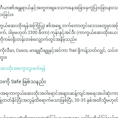
းဂီယာ၏အန္တရာယ်နှင့်အတူတစျဒေသကနေအခြားမှကွဲပြားခြားနား
ခြင်း။
ာကွယ်ဆေးထိုးရန်အကြံပြု) ၏အရှေ့ဘက်တောတွင်းဒေသတွေမှာအကြီး
ေထက်, ဒါမှမဟုတ် 2300 မီတာ) ကုန်းနှင့်အင်ဒီး (ကာကွယ်ဆေးထို
ကမ်းရိုးတန်းတစ်လျှောက်တွင်အနိမ့်သည်။
ကိုလီမာ, Cusco, မာချူပီချူနှင့်အင်ကာ Trail ဖို့ကန့်သတ်လျှင်, သ
ဘူး။
်ဆေးထိုးအကွောငျးဖတ်ရန်
းကို Safe ဖြစ်သနည်း
အဆိုအရကာကွယ်ဆေးထိုးအဝါရောင်အဖျားဆန့်ကျင်အရေးအပါဆုံးက
ုံတတ်နိုင်ပြီးအလွန်ထိရောက်သောဖြစ်ပြီး, 30-35 နှစ်အထိသို့မ