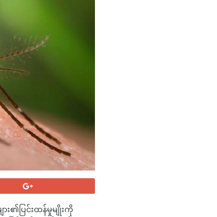
ျား၏ပြင်းထန်မှုမျိုးကို