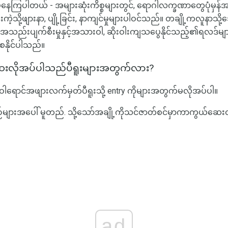
ှနေကြပါတယ် - အများဆုံးကိစ္စများတွင်, ရောဂါလက္ခဏာတွေပုံမှန်
ကဲ့သို့ဖျားနာ, ပျို့ခြင်း, နာကျင်မှုများပါဝင်သည်။ တချို့ကလူနာသိ
ောအသည်းပျက်စီးမှုနှင့်အသားဝါ, ဆိုးဝါးကျသပွေနိုင်သည့်၏ရလဒ
နိုင်ပါသည်။
ေးလိုအပ်ပါသည်ပီရူးများအတွက်လား?
င်အဖျားလက်မှတ်ပီရူးသို့ entry ကိုများအတွက်မလိုအပ်ပါ။
ဉ်များအပေါ် မူတည်. သို့သော်အချို့ကိုသင်ဇာတ်စင်မှာကာကွယ်ဆေးထိ
ad