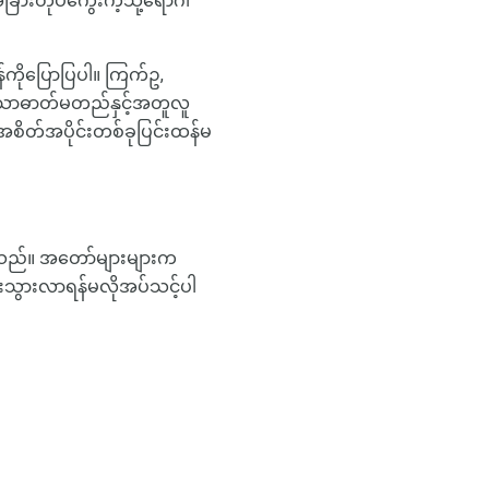
ခြားတုပ်ကွေးကဲ့သို့ရောဂါ
ကိုပြောပြပါ။ ကြက်ဥ,
န်သောဓာတ်မတည်နှင့်အတူလူ
ိတ်အပိုင်းတစ်ခုပြင်းထန်မ
ါသည်။ အတော်များများက
န်းသွားလာရန်မလိုအပ်သင့်ပါ