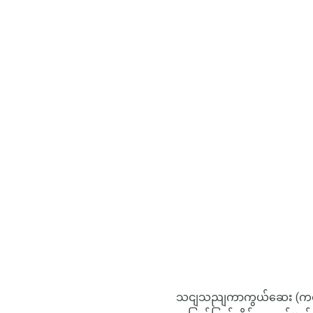
သငျသညျကာကွယ်ဆေး (ကတစ်ခု