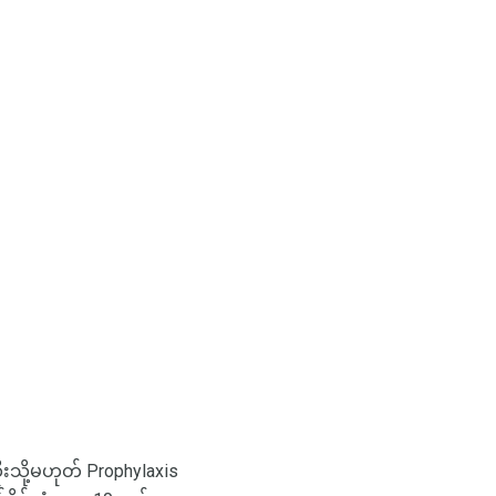
ို့မဟုတ် Prophylaxis