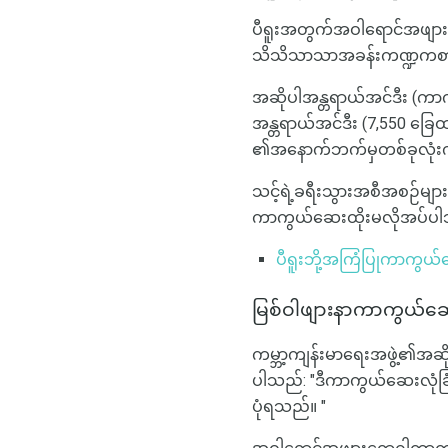
ပီရူးအတွက်အဝါရောင်အဖျာ
သိသိသာသာအခန်းကဏ္ဍကစား
အဆိုပါအန္တရာယ်အင်ဒီး (က
အန္တရာယ်အင်ဒီး (7,550 ခြ
၏အနောက်ဘက်မှတစ်ခုလုံးကို
သင့်ရဲ့ခရီးသွားအစီအစဉ်များ
ကာကွယ်ဆေးထိုးမလိုအပ်ပါ
ပီရူးဘို့အကြံပြုကာကွယ
မြစ်ဝါဖျားနာကာကွယ်ဆေ
ကမ္ဘာ့ကျန်းမာရေးအဖွဲ့၏
ပါသည်: "ဒီကာကွယ်ဆေးလုံခြ
ပုံရသည်။ "