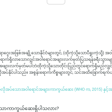
ါရာဂွေးအဖြစ်အချို့သောနိုင်ငံများတွင်, (ထိုကဲ့သို့သောပီရူးကဲ့သို့
ျားမှရောက်ရှိလာသောလျှင်အဝါရောင်အဖျားလက်မှတ်ပြသရန်ခရီးသွာ
ဖျားလက်မှတ်မပါဘဲထိုကဲ့သို့သောတိုင်းပြည်တွင်ရောက်ရှိမည်လျှင်, 
အပ်နိုင်ပါသည်။ အစွန်းရောက်ကိစ္စများတွင်, သင်အထိခြောက်ရက်ပ
်လိုအပ်သောအဝါရောင်အဖျားကာကွယ်ဆေး (WHO က, 2015) နှင့်အတူ
်သောကာကွယ်ဆေးရှိပါသလား?