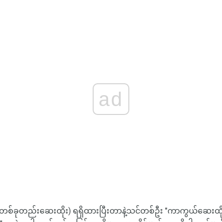
ad
တည်းဆေးထိုး) ရရှိထားပြီးတာနဲ့သင်တစ်ဦး "ကာကွယ်ဆေးထိုးသ