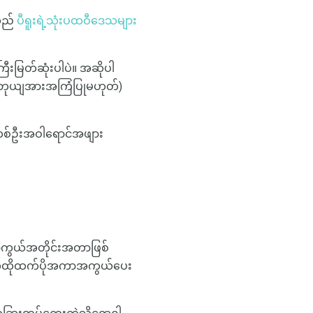
သည်
ပီရူးရဲ့သုံးပထဝီဒေသများ
မြတ်ဆုံးပါပဲ။ အဆိုပါ
းယေဘုယျအားအကြံပြုမဟုတ်)
င်တစ်ဦးအဝါရောင်အဖျား
ာကွယ်အတိုင်းအတာဖြစ်
ဟုတ်ထိုထက်ပိုအကာအကွယ်ပေး