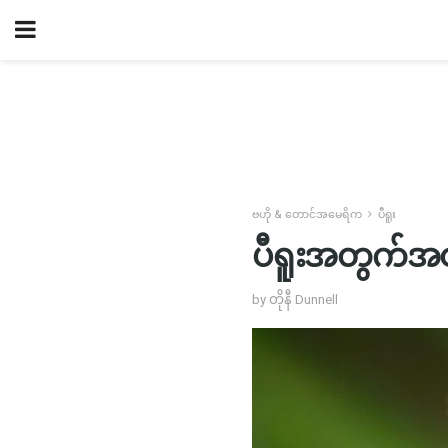
ဗဟို & တောင်အမေရိက
ပီရူး
ပီရူးအတွက်အဝ
by တိုနီ Dunnell