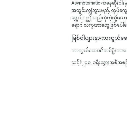
Asymptomatic ကနေဆိုးဝါးမ
အတွင်းကျွံသွားမည်, တုပ်ကွေး
ရွှေ့ပါ။ ဤသည်ထိုကဲ့သို့သ
ရောဂါလက္ခဏာတွေဖြစ်ပေါ်စေ
မြစ်ဝါဖျားနာကာကွယ်ဆ
ကာကွယ်ဆေး၏တစ်ဦးကအဝါရော
သင့်ရဲ့ မှစ. ခရီးသွားအစီအစ