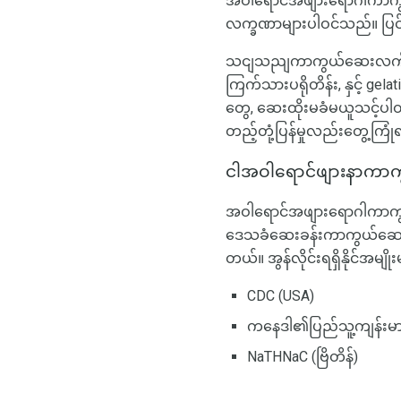
အဝါရောင်အဖျားရောဂါကာကွယ်ဆေ
လက္ခဏာများပါဝင်သည်။ ပြင်းထ
သငျသညျကာကွယ်ဆေးလက်ခံရရှ
ကြက်သားပရိုတိန်း, နှင့် g
တွေ, ဆေးထိုးမခံမယူသင့်ပ
တည့်တုံ့ပြန်မှုလည်းတွေ့ကြ
ငါအဝါရောင်ဖျားနာကာကွ
အဝါရောင်အဖျားရောဂါကာကွယ
ဒေသခံဆေးခန်းကာကွယ်ဆေးစီမံခ
တယ်။ အွန်လိုင်းရရှိနိုင်အမျ
CDC (USA)
ကနေဒါ၏ပြည်သူ့ကျန်းမာ
NaTHNaC (ဗြိတိန်)