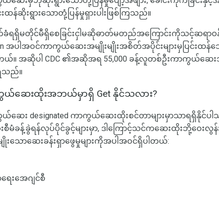
းမှဘုံဆိုးရွားသောတုံ့ပြန်မှုပျော့အဖျား, ခေါင်းကိုက်ခြင်းနှင့်အ
န်ဆိုးရွားသောတုံ့ပြန်မှုရှားပါးဖြစ်ကြသည်။
ိမတိုင်မီရှိစေခြင်းငှါမဆိုဓာတ်မတည်အကြောင်းကိုသင့်ဆရာဝန်
elatin အပါအဝင်ကာကွယ်ဆေးအမျိုးမျိုးအစိတ်အပိုင်းများမှပြင်းထ
ါတယ်။ အဆိုပါ CDC ၏အဆိုအရ 55,000 ခန့်လူတစ်ဦးကာကွယ်ဆေးအစ
ုံရသည်။
ယ်ဆေးထိုးအဘယ်မှာရှိ Get နိုင်သလား?
်ဆေး designated ကာကွယ်ဆေးထိုးစင်တာများမှာသာရရှိနိုင်ပ
န့်ခွဲရန်လုပ်ပိုင်ခွင့်များမှာ, ဒါကြောင့်သင်ကဆေးထိုးဘို့ဝေးလွ
ိုးမျိုးသောဆေးခန်းရှာဖွေမှုများကိုအပါအဝင်ရှိပါတယ်:
ရေးအေဂျင်စီ