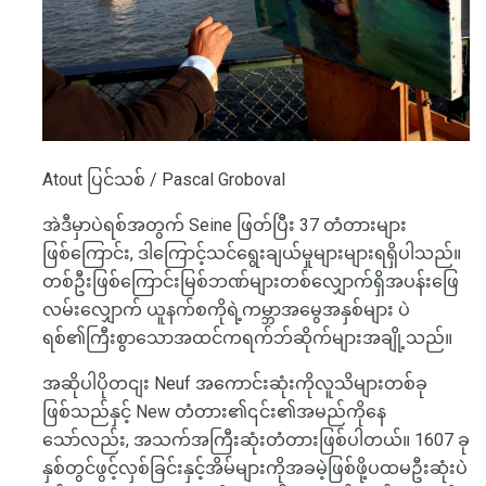
Atout ပြင်သစ် / Pascal Groboval
အဲဒီမှာပဲရစ်အတွက် Seine ဖြတ်ပြီး 37 တံတားများ
ဖြစ်ကြောင်း, ဒါကြောင့်သင်ရွေးချယ်မှုများများရရှိပါသည်။
တစ်ဦးဖြစ်ကြောင်းမြစ်ဘဏ်များတစ်လျှောက်ရှိအပန်းဖြေ
လမ်းလျှောက် ယူနက်စကိုရဲ့ကမ္ဘာအမွေအနှစ်များ ပဲ
ရစ်၏ကြီးစွာသောအထင်ကရက်ဘ်ဆိုက်များအချို့သည်။
အဆိုပါပိုတငျး Neuf အကောင်းဆုံးကိုလူသိများတစ်ခု
ဖြစ်သည်နှင့် New တံတား၏၎င်း၏အမည်ကိုနေ
သော်လည်း, အသက်အကြီးဆုံးတံတားဖြစ်ပါတယ်။ 1607 ခု
နှစ်တွင်ဖွင့်လှစ်ခြင်းနှင့်အိမ်များကိုအခမဲ့ဖြစ်ဖို့ပထမဦးဆုံးပဲ