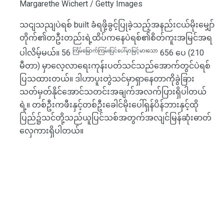
Margarethe Wichert / Getty Images
သငျသညျပဲရစ် built ခံရဖို့ခွင့်ပြုခဲ့သည့်အနည်းငယ်မိုးမျှော်
တိုက်၏တဦးတည်းရဲ့ထိပ်ကနေပဲရစ်၏စိတ်ကူးအမြင်အရ
ကြိမ်မြောက်ကြမ်းပြင်ပေါ်မှာမြင့်မားသော
ပါလိမ့်မယ်။ 56
656 ပေ (210
မီတာ) မှာလေ့လာရေးကုန်းပတ်သင်သည်အောက်တွင်ပဲရစ်
ပြသထားတယ်။ ဒါဟာပူးတွဲသင်မှာရှာနေတာကိုခွဲခြား
သတ်မှတ်နိုင်အောင်သတင်းအချက်အလက်ပြားရှိပါတယ်
ရဲ့။ တစ်ဦးကဖီးနှင့်တစ်ဦးခေါင်မိုးပေါ်ရှန်ပိန်ဘားနှင့်ထို
ပြည်၌သင်တို့သည်ယူပြင်သစ်အတွက်အလျင်မြန်ဆုံးဓာတ်
လှေကားရှိပါတယ်။