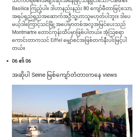
သင်ကပဲရစ်၏အများဆုံးအနေဖြင့်သန့်ရှင်းသော-Cœur၏
Basilica ကြည့်ပါ။ ဒါဟာနည်းနည်း 80 ကျော်မီတာမြင့်သော,
အရပ်ရှည်ရှည်အဆောက်အဦသူ့ဟာသူမဟုတ်ပါဘူး။ ဒါပေ
မယ့်ဒါကြောင့်သင်မြို့အပေါ်မှာတစ်အလွအမြင်ပေးသည်
Montmartre တောင်ကုန်းထိပ်မှာဖြစ်ပါတယ်။ အံ့သြစရာ
ကောင်းတာကသင် Eiffel မျှော်စင်အဖြစ်တက်နီးပါးမြင့်ပါ
တယ်။
06 ၏ 06
အဆိုပါ Seine မြစ်ကျော်တံတားကနေ views