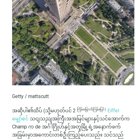
Getty / mattscutt
ကြိမ်မြောက်ကြမ်းပြင်)
အဆိုပါ၏ထိပ် (သို့မဟုတ်ပင် 2
Eiffel
မျှော်စင်
သငျသညျအကြီးအအမြင်များနှင့်သင်အောက်က
Champ က de အင်္ဂါဂြိုဟ်နှင့်အတူမြို့ရဲ့အနောက်ဖက်
အခြမ်းမှာအကောင်းတစ်ဦးကြည့်ပေးသည်။ သင်သည်