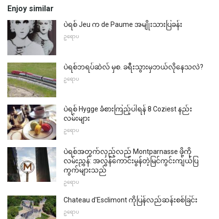
Enjoy similar
ပဲရစ် Jeu က de Paume အမျိုးသားပြခန်း
ဥရောပ
ပဲရစ်ဘရပ်ဆဲလ် မှစ. ခရီးသွားမှဘယ်လိုနေသလဲ?
ဥရောပ
ပဲရစ် Hygge ခံစားကြည့်ပါရန် 8 Coziest နည်း
လမ်းများ
ဥရောပ
ပဲရစ်အတွက်လှည့်လည် Montparnasse ဖို့ကို
လမ်းညွှန်: အလွန်ကောင်းမွန်တဲ့မြင်ကွင်းကျယ်ပြ
ကွက်များသည်
ဥရောပ
Chateau d'Esclimont ကိုပြန်လည်ဆန်းစစ်ခြင်း
ဥရောပ