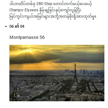
ဒါဟာထိပ်တစ်ခု 280-Step တောင်တက်မယ့်ပေမယ့်
Champs-Elysees နှိမ့်ချခြင်းနှင့်ကျော်လွန်ပြီး
မြင်ကွင်းကျယ်အမြင်များအဘို့အတန်ဖိုးရှိအားထုတ်မှု။
06 ၏ 04
Montparnasse 56