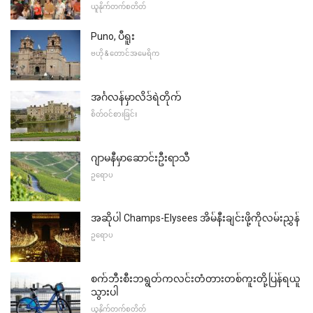
ယူနိုက်တက်စတိတ်
Puno, ပီရူး
ဗဟို & တောင်အမေရိက
အင်္ဂလန်မှာလိဒ်ရဲတိုက်
စိတ်ဝင်စားခြင်း
ဂျာမနီမှာဆောင်းဦးရာသီ
ဥရောပ
အဆိုပါ Champs-Elysees အိမ်နီးချင်းဖို့ကိုလမ်းညွှန်
ဥရောပ
စက်ဘီးစီးဘရွတ်ကလင်းတံတားတစ်ကူးတို့ပြန်ရယူ
သွားပါ
ယူနိုက်တက်စတိတ်