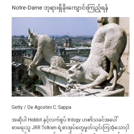
Notre-Dame ဘုရားရှိခိုးကျောင်းကြည့်ရန်
Getty / De Agostini C. Sappa
အဆိုပါ Hobbit နှင့်လက်စွပ် trilogy ပာ၏သခင်အပေါ်
စာရေးသူ JRR Tolkien ရဲ့စာအုပ်တွေမှုတ်သွင်းကြအံ့သောငှါ