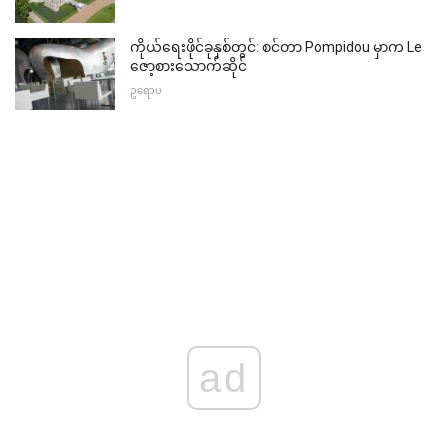
ကိုယ်ရေးဖိုင်ခုနှစ်တွင်: စင်တာ Pompidou မှာက Le
ဇော့စားသောက်ဆိုင်
ဥရောပ
ad