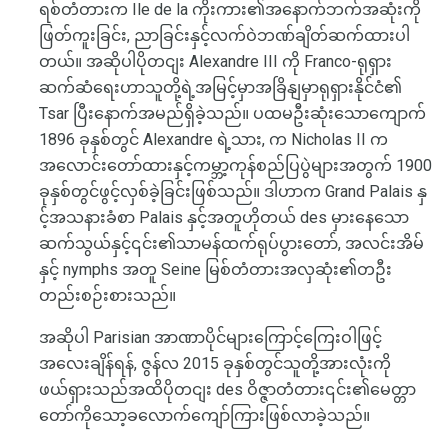
ရစ်တံတားက Ile de la ကိုးကား၏အနောက်ဘက်အဆုံးကို
ဖြတ်ကူးခြင်း, ညာခြင်းနှင့်လက်ဝဲဘဏ်ချိတ်ဆက်ထားပါ
တယ်။ အဆိုပါပိုတငျး Alexandre III ကို Franco-ရုရှား
ဆက်ဆံရေးဟာသူတို့ရဲ့အမြင့်မှာအခြိနျမှာရုရှားနိုင်ငံ၏
Tsar ပြီးနောက်အမည်ရှိခဲ့သည်။ ပထမဦးဆုံးသောကျောက်
1896 ခုနှစ်တွင် Alexandre ရဲ့သား, က Nicholas II က
အလောင်းတော်ထားနှင့်ကမ္ဘာ့ကုန်စည်ပြပွဲများအတွက် 1900
ခုနှစ်တွင်ဖွင့်လှစ်ခဲ့ခြင်းဖြစ်သည်။ ဒါဟာက Grand Palais နှ
င့်အသနားခံစာ Palais နှင့်အတူဟိုတယ် des မှားနေသော
ဆက်သွယ်နှင့်၎င်း၏သာမန်ထက်ရုပ်ပွားတော်, အလင်းအိမ်
နှင့် nymphs အတူ Seine မြစ်တံတားအလှဆုံး၏တဦး
တည်းစဉ်းစားသည်။
အဆိုပါ Parisian အာဏာပိုင်များကြောင့်ကြေးဝါဖြင့်
အလေးချိန်ရန်, ဇွန်လ 2015 ခုနှစ်တွင်သူတို့အားလုံးကို
ဖယ်ရှားသည်အထိပိုတငျး des ဝိဇ္ဇာတံတား၎င်း၏မေတ္တာ
တော်ကိုသော့ခလောက်ကျော်ကြားဖြစ်လာခဲ့သည်။