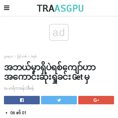
ad
ဥရောပ
ပြင်သစ်
ပဲရစ်
အဘယ်မှာရှိပဲရစ်ကျော်ဟာ
အကောင်းဆုံးရှုခင်း Get မှ
by မာရိကအန်းအီဗန်
06 ၏ 01