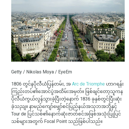
Getty / Nikolas Moya / EyeEm
1806 တွင်နပိုလီယံပြန်တမ်း, အ
Arc de Triomphe
ဟာဂရန်း
ကြည်းတပ်၏အောင်ပွဲအထိမ်းအမှတ်။ ဖြစ်ချင်တော့သူကန
ပိုလီယံကွယ်လွန်သွားခဲ့ပြီးတဲ့နောက် 1836 ခုနှစ်တွင်ပြီးဆုံး
ခဲ့သညျ။ နာမည်ကျော်မျှော်စင်ပြည်နယ်အသုဘအဘို့နှင့်
Tour de ပြင်သစ်၏နောက်ဆုံးဇာတ်စင်အဖြစ်အသုံးပြုပြင်
သစ်များအတွက် Focal Point သည်ဖြစ်ပါသည်။