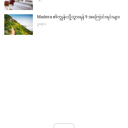
Madeira ၏ကျွန်းသို့သွားရန် 9 အကြောင်းရင်းများ
ဥရောပ