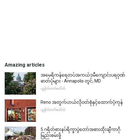
Amazing articles
အမေရိကန်ရေတပ်အကယ်ဒမီကျောင်းပရဝုဏ်
ဓာတ်ပုံများ - Annapolis တွင်, MD
ယူနိုက်တက်စတိတ်
Reno အတွက်ဟယ်လိုဝတ်စုံနှင့်ထောက်ပံ့ကုန်
ယူနိုက်တက်စတိတ်
5 ဂရိတ်စားနပ်ရိက္ခာပွဲတော်အစားထိုးချီကာဂို
မြည်းစမ်းဖို့