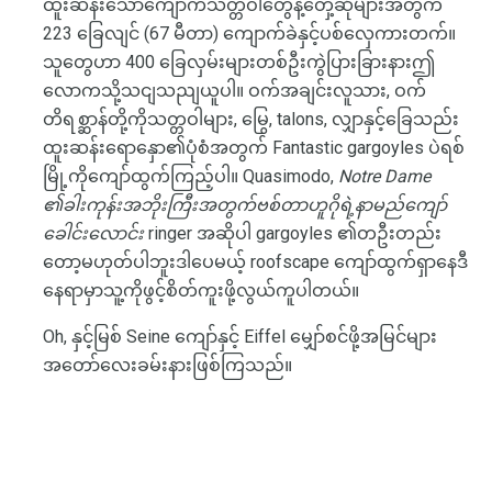
ထူးဆန်းသောကျောက်သတ္တဝါတွေနဲ့တှေ့ဆုံများအတွက်
223 ခြေလျင် (67 မီတာ) ကျောက်ခဲနှင့်ပစ်လှေကားတက်။
သူတွေဟာ 400 ခြေလှမ်းများတစ်ဦးကွဲပြားခြားနားဤ
လောကသို့သငျသညျယူပါ။ ဝက်အချင်းလူသား, ဝက်
တိရစ္ဆာန်တို့ကိုသတ္တဝါများ, မြွေ, talons, လျှာနှင့်ခြေသည်း
ထူးဆန်းရောနှော၏ပုံစံအတွက် Fantastic gargoyles ပဲရစ်
မြို့ကိုကျော်ထွက်ကြည့်ပါ။ Quasimodo,
Notre Dame
၏ခါးကုန်းအဘိုးကြီးအတွက်ဗစ်တာဟူဂိုရဲ့နာမည်ကျော်
ခေါင်းလောင်း
ringer အဆိုပါ gargoyles ၏တဦးတည်း
တော့မဟုတ်ပါဘူးဒါပေမယ့် roofscape ကျော်ထွက်ရှာနေဒီ
နေရာမှာသူ့ကိုဖွင့်စိတ်ကူးဖို့လွယ်ကူပါတယ်။
Oh, နှင့်မြစ် Seine ကျော်နှင့် Eiffel မျှော်စင်ဖို့အမြင်များ
အတော်လေးခမ်းနားဖြစ်ကြသည်။