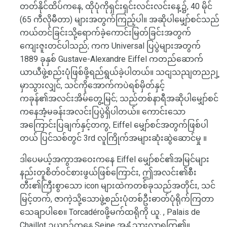
တတ်နိုင်ထိပ်ကနေ, ထိုပုံကိုရှင်းရှင်းလင်းလင်းနေ့၌, 40 မိုင်
(65 ကီလိုမီတာ) များအတွက်ကြည့်ပါ။ အဆိုပါမျှော်စင်သည်
ကယ်တင်ခြင်းသို့ရောက်ခဲ့ကောင်းမြတ်ခြင်းအတွက်
ကျေးဇူးတင်ပါသည်; ကက Universal ပြပွဲများအတွက်
1889 ခုနှစ် Gustave-Alexandre Eiffel ကတည်ဆောက်
ယာယီဖွဲ့စည်းပုံဖြစ်ဖို့ရည်ရွယ်ခဲ့ပါတယ်။ သငျသညျတညဉျ့
မှာသွားလျှင်, သင်ကိုအောက်ကပဲရစ်မှိတ်နှင့်
ကခုန်၏အလင်းအိမ်တွေ့မြင်; သည်တစ်နာရီအဆိုပါမျှော်စင်
ကနေအံ့မခန်းအလင်းပြပွဲရှိပါတယ်။ ကောင်းသော
အကြောင်းပြချက်နှင့်တကွ, Eiffel မျှော်စင်အတွက်ဖြစ်ပါ
တယ် ပြင်သစ်တွင် 3rd လူကြိုက်အများဆုံးဆွဲဆောင်မှု ။
ဒါပေမယ့်အကွာအဝေးကနေ Eiffel မျှော်စင်၏အမြင်များ
နည်းတူစိတ်ဝင်စားဖွယ်ဖြစ်ကြောင်း, ဤအလင်း၏စီး
တီး၏ကြီးစွာသော icon များထဲကတစ်ခုသည်အတိုင်း, သင်
မြင့်တက်, ဇာကဲ့သို့သောဖွဲ့စည်းပုံတစ်ဦးဓာတ်ပုံရိုက်ကြတာ
သေချာပါစေ။ Torcadéroဖို့မက်ထရိုကို ယူ. , Palais de
Chaillot ဥယျာဉ်ကနေ Seine အနှံ့သွားလာရကြ၏။