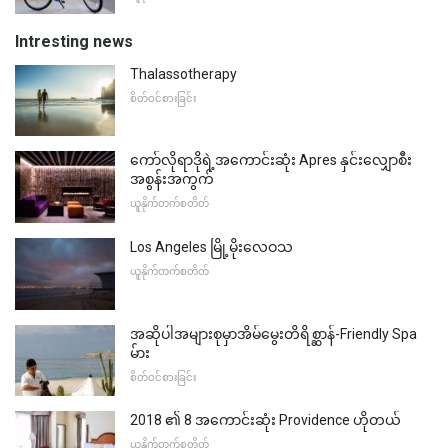
Intresting news
Thalassotherapy
စိတ်ဝင်စားခြင်း
ကော်လိုရာဒိုရဲ့အကောင်းဆုံး Apres နှင်းလျှောစီး
အစွန်းအကွက်
ယူနိုက်တက်စတိတ်
Los Angeles မြို့မိုးလေဝသ
ယူနိုက်တက်စတိတ်
အဆိုပါအများစုမှာအိမ်မွေးတိရိစ္ဆာန်-Friendly Spa
မ်ား
စိတ်ဝင်စားခြင်း
2018 ၏ 8 အကောင်းဆုံး Providence ဟိုတယ်
ယူနိုက်တက်စတိတ်