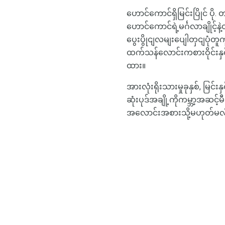
ဟောင်ကောင်ရှိမြင်းပြိုင် ပ
ဟောင်ကောင်ရဲ့မင်္ဂလာချိုင့်
ပွေးပွိုငျလမျးပျေါတှငျပုံတူ
ထက်သန်လောင်းကစားဝိုင်းန
ထား။
အားလုံးရိုးသားမှုခုနှစ်, မြင
ဆုံးပုဒ်အချို့ကိုကမ္ဘာ့အဆင်
အလောင်းအစားသို့မဟုတ်မလို