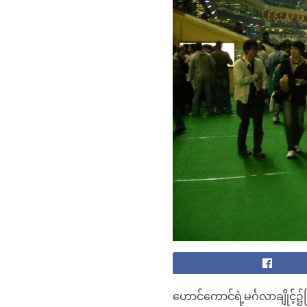
ဟောင်ကောင်ရဲ့မင်္ဂလာချိုင့်၌မ