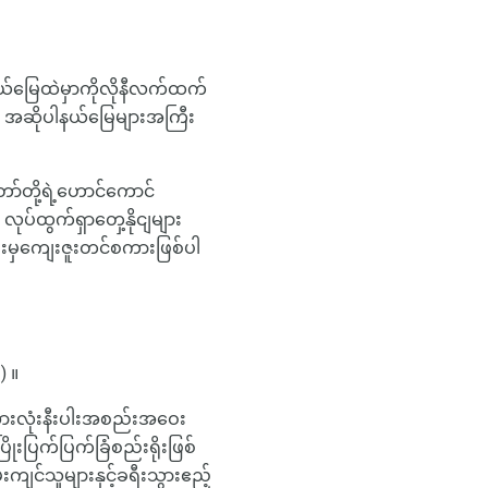
နယ်မြေထဲမှာကိုလိုနီလက်ထက်
JC အဆိုပါနယ်မြေများအကြီး
ော်တို့ရဲ့ဟောင်ကောင်
ုပ်ထွက်ရှာတှေ့နိုငျများ
်းမှကျေးဇူးတင်စကားဖြစ်ပါ
) ။
ထားအားလုံးနီးပါးအစည်းအဝေး
ုးပြက်ပြက်ခြံစည်းရိုးဖြစ်
ကျင်သူများနှင့်ခရီးသွားဧည့်