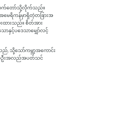
ောက်တော်သို့လိုက်သည်။
ုတ်အမေရိကန်မှာရှိတဲ့တခြားအ
ပ်ပိုးထားသည်။ စိတ်အား
ာနှင့်ပဒေသာမျှော်လင့်
်ပါသည်, သို့သော်ကမ္ဘာ့အကောင်း
်းမှတစ်ဦးအလည်အပတ်သင်