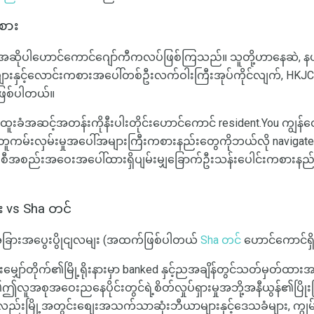
ကစား
ှင်များအဆိုပါဟောင်ကောင်ဂျော်ကီကလပ်ဖြစ်ကြသည်။ သူတို့ဟာနေဆဲ, 
ားများနှင့်လောင်းကစားအပေါ်တစ်ဦးလက်ဝါးကြီးအုပ်ကိုင်လျက်, HK
ာဖြစ်ပါတယ်။
ထူးခံအဆင့်အတန်းကိုနီးပါးတိုင်းဟောင်ကောင် resident.You ကျွန်တ
တူကမ်းလှမ်းမှုအပေါ်အများကြီးကစားနည်းတွေကိုဘယ်လို navigate လ
င်းစီအစည်းအဝေးအပေါ်ထားရှိပျမ်းမျှခြောက်ဦးသန်းပေါင်းကစားနည
င်း vs Sha တင်
့ပခုံးအခြားအပွေးပွိုငျလမျး (အထက်ဖြစ်ပါတယ်
Sha တင်
ဟောင်ကောင်ရှိ
းမိုးမျှော်တိုက်၏မြို့ရိုးနားမှာ banked နှင့်ညအချိန်တွင်သတ်မှတ်
စုအဝေးညနေပိုင်းတွင်ရဲ့စိတ်လှုပ်ရှားမှုအဘို့အနီယွန်၏ပြိုးပြိ
ိုလည်းမြို့အတွင်းစျေးအသက်သာဆုံးဘီယာများနှင့်ဒေသခံများ, ကျွမ်း