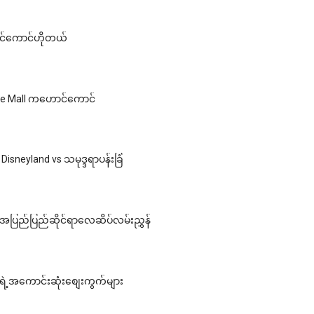
င်ကောင်ဟိုတယ်
re Mall ကဟောင်ကောင်
isneyland vs သမုဒ္ဒရာပန်းခြံ
ပြည်ပြည်ဆိုင်ရာလေဆိပ်လမ်းညွှန်
ဲ့အကောင်းဆုံးစျေးကွက်များ