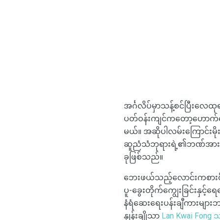
အင်္ဂလိပ်မှာသန့်စင်ပြီးလေ
ပတ်ဝန်းကျင်ကတော့ဟောက်ဟောင်
မယ်။ အဆိုပါလမ်းကြောင်းမိုး
ဆူညံသံဘုရားရဲ့၏ဘဏ်အားဖြင့်
ခုဖြစ်သည်။
ဘေးဖယ်သည့်လောင်းကစားဝိုင်း
ပူ-ခွေးတိုက်ကျွေးခြင်းနှင့်
နံရံဆေးရေးပန်းချီကားများ
နှုန်းချိုသာ
Lan Kwai Fong 