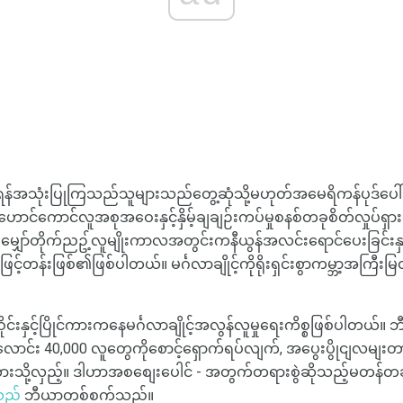
ထုရန်အသုံးပြုကြသည်သူများသည်တွေ့ဆုံသို့မဟုတ်အမေရိကန်ပုဒ်ပေါ
ကောင်လူအစုအဝေးနှင့်နှိမ့်ချချဉ်းကပ်မှုစနစ်တခုစိတ်လှုပ်ရှားဖ
မျှော်တိုက်ညဥ့်လူမျိုးကာလအတွင်းကနီယွန်အလင်းရောင်ပေးခြင်းနှင်
တန်းဖြစ်၏ဖြစ်ပါတယ်။ မင်္ဂလာချိုင့်ကိုရိုးရှင်းစွာကမ္ဘာ့အကြီး
နှင့်ပြိုင်ကားကနေမင်္ဂလာချိုင့်အလွန်လူမှုရေးကိစ္စဖြစ်ပါတယ်။ ဘ
ရေလောင်း 40,000 လူတွေကိုစောင့်ရှောက်ရပ်လျက်, အပွေးပွိုငျလမျးတာ
ဘားသို့လှည့်။ ဒါဟာအစစျေးပေါင် - အတွက်တရားစွဲဆိုသည့်မတန်တ
သည်
ဘီယာတစ်စက်သည်။