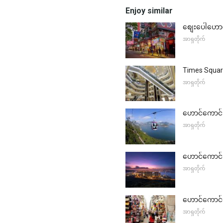
Enjoy similar
စျေးပေါဟော
အာရှတိုက်
Times Squa
အာရှတိုက်
ဟောင်ကောင် D
အာရှတိုက်
ဟောင်ကောင်အ
အာရှတိုက်
ဟောင်ကောင်ရ
အာရှတိုက်