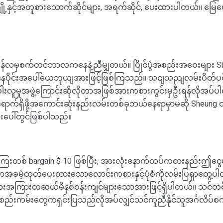
ျို့နှင့်အတူစားသောက်ဆိုင်များ, အရက်ဆိုင်, ပေးထားပါတယ်။ မြေပေါ
န်လမှစက်တင်ဘာလကနေနဲ့ညီမျှတယ်။ ပြိုင်ပွဲအစည်းအဝေးများ Sha တ
ညနေပိုင်းအပေါ်ယေဘုယျအားဖြင့်ဖြစ်ကြသည်။ သငျသညျလမ်းပိတ်
းပါးလူမှုအဖွဲ့ကြောင်းဆိုလိုတာအဖြစ်အားကစားကွင်းမှဦးရန်လိုအပ်ပါလိမ
းကိုရောက်ရှိဖို့အကောင်းဆုံးနည်းလမ်းတစ်ခုဘယ်နေရာမှာမဆို Sheung
ေါ်တွင်ဖြစ်ပါသည်။
်းကြေးတစ် bargain $ 10 ဖြစ်ပြီး, အားလုံးနောက်ထပ်ကစားနည်းဤငွ
ခမဲ့ထုတ်ပေးထားသောလောင်းကစားနှင့်ပုံစံကိုလမ်းပြရှာတွေ့ပါလ
များအကြားတဆယ်မိနစ်ဝန်းကျင်များသောအားဖြင့်ရှိပါတယ်။ သင်တစ်ဥ
းကမ်းတွေကရှင်းပြသည်လိုအပ်လျှင်သင်ကူညီနိုင်သူအင်္ဂလိပ်စကာ