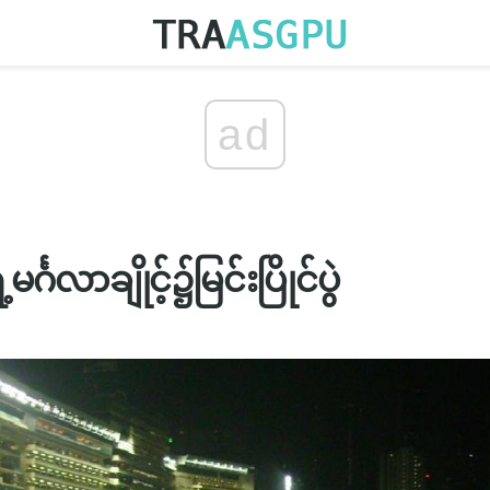
ad
္ဂလာချိုင့်၌မြင်းပြိုင်ပွဲ