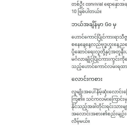
တစ်ဦး convivial ရောနှောအခ
10 ဖြစ်ပါတယ်။
ဘယ်အချိန်မှာ Go မှ
ဟောင်ကောင်ပြိုင်ကားရာသီဇွ
စနေနေ့နေ့လည်ဗုဒ္ဓဟူးနေ့
ပို့ဆောင်ရေးလူတို့နှင့်အတူနီ
မင်္ဂလာချိုင့်ပြိုင်ကားကွင်
သည့်ဟောင်ကောင်လမ်းရထားပ
လောင်းကစား
လူမျိုးအပေါ်နိမ့်ဆုံးလောင
ကြ၏။ သင်ကလမ်းကြောင်းမှာအ
နိုင်သည့်အခါတိုင်းရင်းသား
အလောင်းအစား၏စည်းမျဉ်းစည်
လိမ့်မယ်။