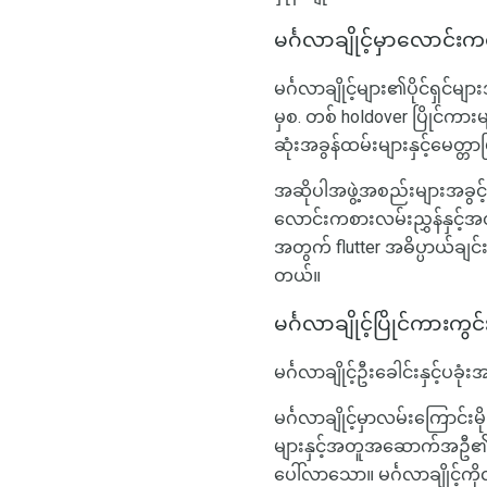
မင်္ဂလာချိုင့်မှာလောင်း
မင်္ဂလာချိုင့်များ၏ပိုင်ရ
မှစ. တစ် holdover ပြိုင်က
ဆုံးအခွန်ထမ်းများနှင့်မေတ္တ
အဆိုပါအဖွဲ့အစည်းများအခွင့်
လောင်းကစားလမ်းညွှန်နှင့်အ
အတွက် flutter အဓိပ္ပာယ်ချ
တယ်။
မင်္ဂလာချိုင့်ပြိုင်ကားကွ
မင်္ဂလာချိုင့်ဦးခေါင်းနှင်
မင်္ဂလာချိုင့်မှာလမ်းကြောင်
များနှင့်အတူအဆောက်အဦ၏ဤလူအ
ပေါ်လာသော။ မင်္ဂလာချိုင့်က