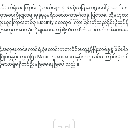
ို. တပ်မက်ရုံအကြောင်းကိုဘယ်နေရာမှာမဆိုအခြားကမ္ဘာပေါ်မှာထက်န
နဲ့တူအပွေးပွိုငျလမျးမှန်မှန်မရှိသလောက်အင်္ဂလန်, ပြင်သစ်, သို့မဟ
ကူးယူကြောင်းတစ်ခု Electrify လေထုဝါကြွားခြင်းတို့သည်ဒိုင်းဖို့ထု
ှင့်အတူကအားလုံးကိုချဆေးကြောဖို့ဘီယာစိတ်အားထက်သန်ပေးနေသေ
်းနှင့်အတူဟောင်ကောင်ရဲ့စွဲလောင်းကစားဝိုင်းတွေနဲ့ပိုပြီးတစ်ခုစွဲဖြစ
့မီပြိုင်ပွဲနှင့်တွေ့ဆုံပြီး Manic လူအစုအဝေးနှင့်အတူလမ်းကြောင
သောရှိမရှိတစ်ဦးမဖြစ်မနေဖြစ်ပါသည် ။