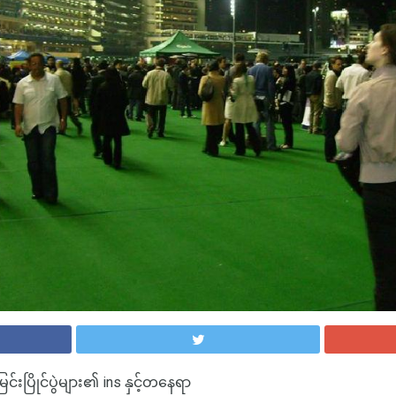
ြင်းပြိုင်ပွဲများ၏ ins နှင့်တနေရာ