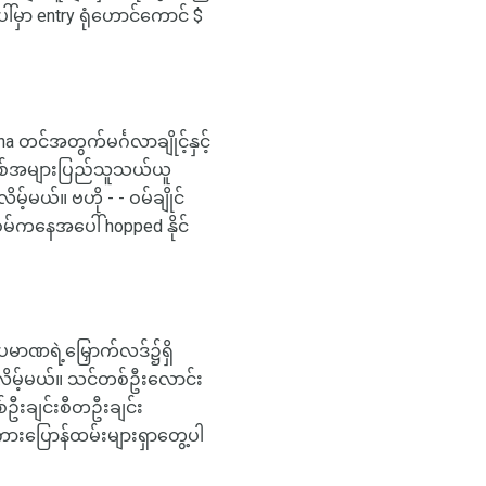
်မှာ entry ရုံဟောင်ကောင် $
င်အတွက်မင်္ဂလာချိုင့်နှင့်
ပစ်အများပြည်သူသယ်ယူ
့်မယ်။ ဗဟို - - ဝမ်ချိုင်
 ဝမ်ကနေအပေါ် hopped နိုင်
ေပမာဏရဲ့မြှောက်လဒ်၌ရှိ
ိမ့်မယ်။ သင်တစ်ဦးလောင်း
ီးချင်းစီတဦးချင်း
းပြောန်ထမ်းများရှာတွေ့ပါ