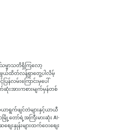
်သမ္မာသတိရှိကြလော့
ွယ်ထိတ်လန့်ရှာတွေ့ပါလိမ့်
့ပြန်လမ်းကြောင်းမှပေါ်
မြတ်ဆုံးအားကစားမျက်မှန်တစ်
ီယာရွက်ဖျင်တဲများနှင့်ယာယီ
မြို့တော်ရဲ့အကြီးမားဆုံး Al-
ဆစျေးနှုန်းများထက်ဝေးစျေး